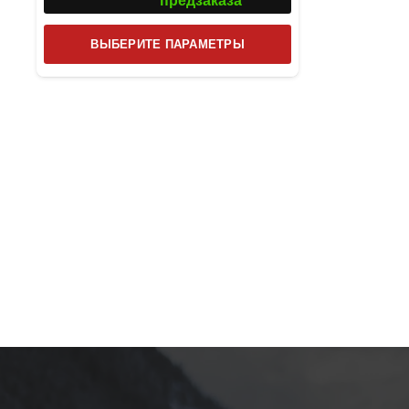
предзаказа
Этот
ВЫБЕРИТЕ ПАРАМЕТРЫ
товар
имеет
несколько
вариаций.
Опции
можно
выбрать
на
странице
товара.