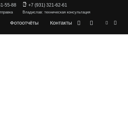
31-55-88
+7 (931) 321-62-61
тправка
Владислав: техническая консультация
Фотоотчёты
Контакты
СКИ —