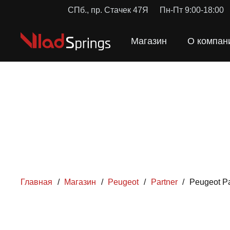
СПб., пр. Стачек 47Я
Пн-Пт 9:00-18:00
Магазин
О компан
Главная
/
Магазин
/
Peugeot
/
Partner
/
Peugeot P
ПРУЖ