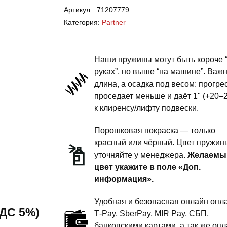
Артикул:
71207779
Partner
Категория:
Partner
-
пружины
задней
Наши пружины могут быть короче 
подвески
руках”, но выше “на машине”. Важ
длина, а осадка под весом: прогре
-
проседает меньше и даёт 1" (+20–
1
к клиренсу/лифту подвески.
дюйм
комфорт
Порошковая покраска — только
красный или чёрный. Цвет пружин
уточняйте у менеджера.
Желаемы
цвет укажите в поле «Доп.
информация».
Удобная и безопасная онлайн опла
 НДС 5%)
T‑Pay, SberPay, MIR Pay, СБП,
банковскими картами, а так же опл