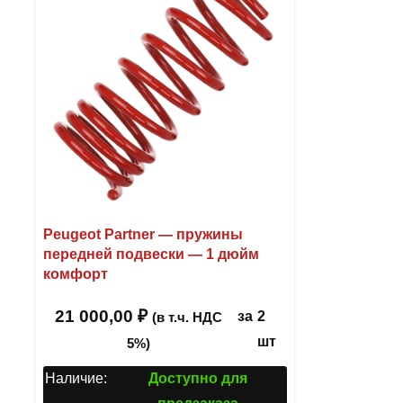
Peugeot Partner — пружины
передней подвески — 1 дюйм
комфорт
21 000,00
₽
за
2
(в т.ч. НДС
шт
5%)
Наличие:
Доступно для