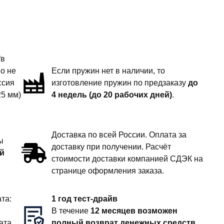
“в
но не
Если пружин нет в наличии, то
ссия
изготовление пружин по предзаказу
до
25 мм)
4 недель (до 20 рабочих дней)
.
Доставка по всей России. Оплата за
ы
доставку при получении. Расчёт
й
стоимости доставки компанией СДЭК на
странице оформления заказа.
та:
1 год тест-драйв
В течение
12 месяцев возможен
ата
полный возврат денежных средств