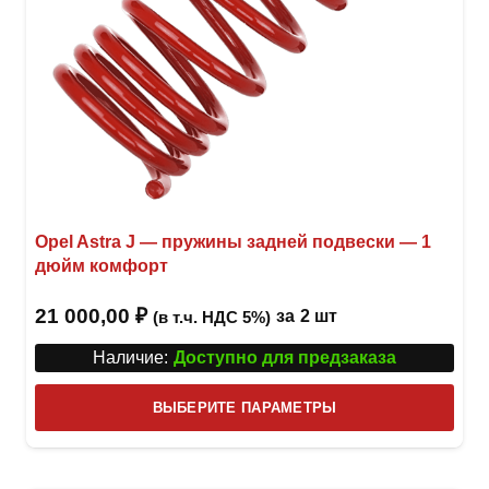
Opel Astra J — пружины задней подвески — 1
дюйм комфорт
21 000,00
₽
за
2 шт
(в т.ч. НДС 5%)
Наличие:
Доступно для предзаказа
Этот
ВЫБЕРИТЕ ПАРАМЕТРЫ
това
имее
неск