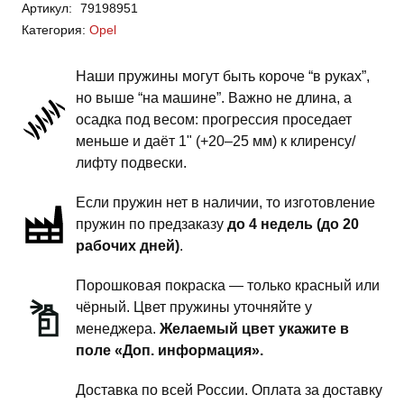
Артикул:
79198951
Vivaro
Категория:
Opel
B
-
Наши пружины могут быть короче “в руках”,
пружины
но выше “на машине”. Важно не длина, а
передней
осадка под весом: прогрессия проседает
подвески
меньше и даёт 1" (+20–25 мм) к клиренсу/
-
лифту подвески.
1
Если пружин нет в наличии, то изготовление
дюйм
пружин по предзаказу
до 4 недель (до 20
комфорт
рабочих дней)
.
Порошковая покраска — только красный или
чёрный. Цвет пружины уточняйте у
менеджера.
Желаемый цвет укажите в
поле «Доп. информация».
Доставка по всей России. Оплата за доставку