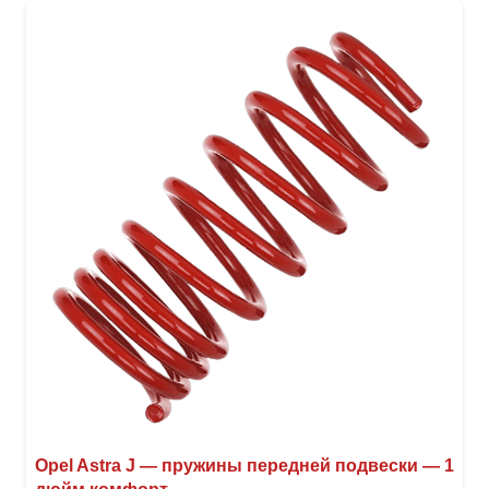
вари
Опци
можн
выбр
на
стра
товар
Opel Astra J — пружины передней подвески — 1