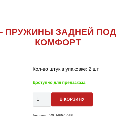
VECTRA C
— ПРУЖИНЫ ЗАДНЕЙ ПО
КОМФОРТ
Кол-во штук в упаковке:
2 шт
Доступно для предзаказа
Количество
В КОРЗИНУ
товара
Opel
Артикул:
VS_NEW_068