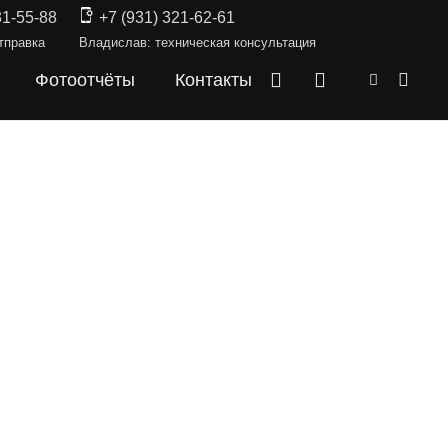
31-55-88
+7 (931) 321-62-61
тправка
Владислав: техническая консультация
Фотоотчёты
Контакты
СКИ —