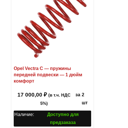
Opel Vectra C — пружины
передней подвески — 1 дюйм
комфорт
17 000,00
₽
за
2
(в т.ч. НДС
шт
5%)
Наличие:
Доступно для
предзаказа