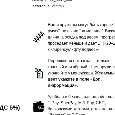
Vectra
Категория:
Vectra C
C
-
пружины
Наши пружины могут быть короче 
задней
руках”, но выше “на машине”. Важ
длина, а осадка под весом: прогре
подвески
проседает меньше и даёт 1" (+20–
-
к клиренсу/лифту подвески.
1
дюйм
Порошковая покраска — только
комфорт
красный или чёрный. Цвет пружин
уточняйте у менеджера.
Желаемы
цвет укажите в поле «Доп.
информация».
Удобная и безопасная онлайн опла
T‑Pay, SberPay, MIR Pay, СБП,
 НДС 5%)
банковскими картами, а так же опл