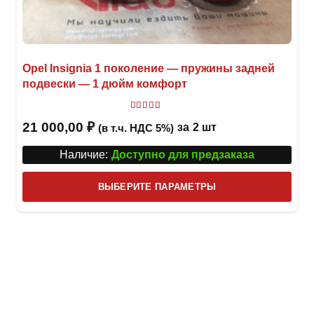
Opel Insignia 1 поколение — пружины задней
подвески — 1 дюйм комфорт
Оценка
5.00
из 5
21 000,00
₽
за
2 шт
(в т.ч. НДС 5%)
Наличие:
Доступно для предзаказа
Этот
ВЫБЕРИТЕ ПАРАМЕТРЫ
това
имее
неск
вари
Опци
можн
выбр