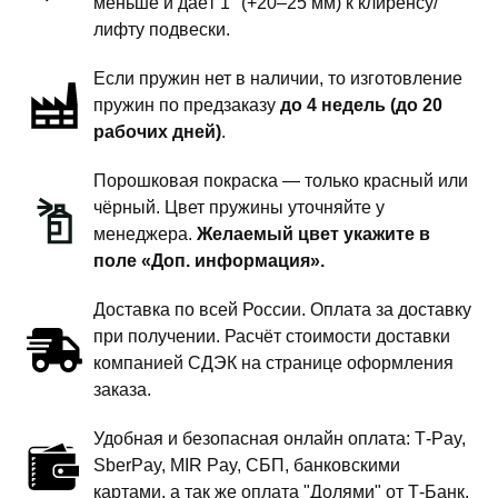
меньше и даёт 1" (+20–25 мм) к клиренсу/
подвески
лифту подвески.
-
Если пружин нет в наличии, то изготовление
1
пружин по предзаказу
до 4 недель (до 20
дюйм
рабочих дней)
.
комфорт
Порошковая покраска — только красный или
чёрный. Цвет пружины уточняйте у
менеджера.
Желаемый цвет укажите в
поле «Доп. информация».
Доставка по всей России. Оплата за доставку
при получении. Расчёт стоимости доставки
компанией СДЭК на странице оформления
заказа.
Удобная и безопасная онлайн оплата: T‑Pay,
SberPay, MIR Pay, СБП, банковскими
картами, а так же оплата "Долями" от Т-Банк.