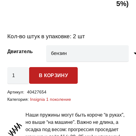
5%)
Кол-во штук в упаковке:
2 шт
Двигатель
Количество
В КОРЗИНУ
товара
Opel
Артикул:
40427654
Insignia
Категория:
Insignia 1 поколение
1
поколение
Наши пружины могут быть короче “в руках”,
-
но выше “на машине”. Важно не длина, а
пружины
осадка под весом: прогрессия проседает
передней