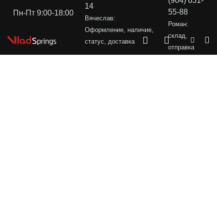
(904) 631-
14
55-88
Пн-Пт 9:00-18:00
Вячеслав:
Роман:
Оформление, наличие,
склад,
статус, доставка
отправка