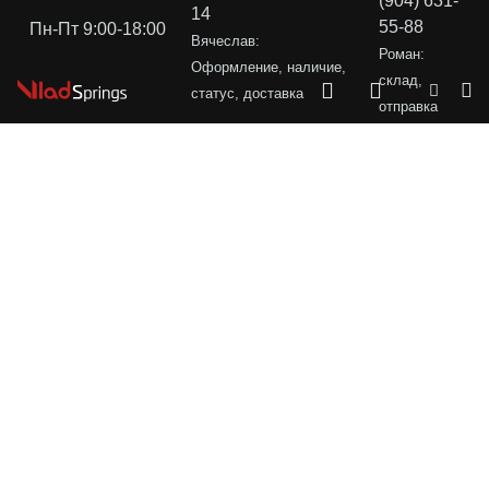
(904) 631-
14
55-88
Пн-Пт 9:00-18:00
Вячеслав:
Роман:
Оформление, наличие,
склад,
статус, доставка
отправка