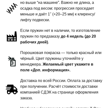
но выше “на машине”. Важно не длина, а
подвески
осадка под весом: прогрессия проседает
-
меньше и даёт 1" (+20–25 мм) к клиренсу/
1
лифту подвески.
дюйм
Если пружин нет в наличии, то изготовление
комфорт
пружин по предзаказу
до 4 недель (до 20
рабочих дней)
.
Порошковая покраска — только красный или
чёрный. Цвет пружины уточняйте у
менеджера.
Желаемый цвет укажите в
поле «Доп. информация».
Доставка по всей России. Оплата за доставку
при получении. Расчёт стоимости доставки
компанией СДЭК на странице оформления
заказа.