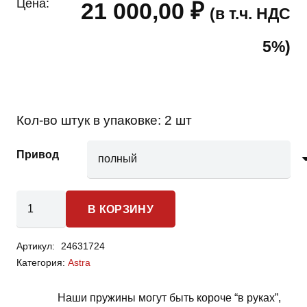
Цена:
21 000,00
₽
(в т.ч. НДС
5%)
Кол-во штук в упаковке:
2 шт
Привод
Количество
В КОРЗИНУ
товара
Opel
Артикул:
24631724
Astra
Категория:
Astra
-
пружины
Наши пружины могут быть короче “в руках”,
задней