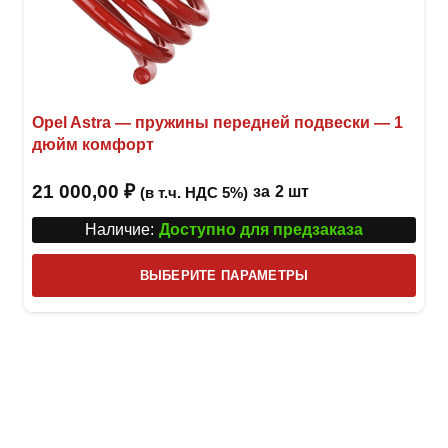
Opel Astra — пружины передней подвески — 1
дюйм комфорт
21 000,00
₽
за
2 шт
(в т.ч. НДС 5%)
Наличие:
Доступно для предзаказа
Этот
ВЫБЕРИТЕ ПАРАМЕТРЫ
това
имее
неск
вари
Опци
можн
выбр