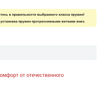
итесь в правильности выбранного класса пружин!
о установка пружин прогрессивными витками вниз.
омфорт от отечественного