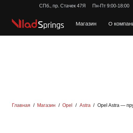
СПб., пр. Стачек 47Я
Пн-Пт 9:00-18:00
Магазин
О компан
Главная
/
Магазин
/
Opel
/
Astra
/
Opel Astra — п
ПРУЖ