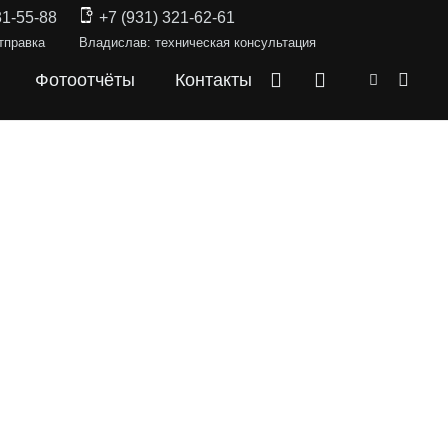
31-55-88
+7 (931) 321-62-61
тправка
Владислав: техническая консультация
Фотоотчёты
Контакты
СКИ —