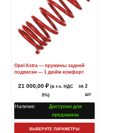
Opel Astra — пружины задней
подвески — 1 дюйм комфорт
21 000,00
₽
за
2
(в т.ч. НДС
шт
5%)
Наличие:
Доступно для
предзаказа
Этот
ВЫБЕРИТЕ ПАРАМЕТРЫ