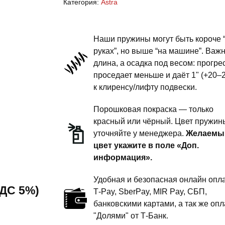
Категория:
Astra
-
пружины
передней
Наши пружины могут быть короче 
подвески
руках”, но выше “на машине”. Важ
длина, а осадка под весом: прогре
-
проседает меньше и даёт 1" (+20–
1
к клиренсу/лифту подвески.
дюйм
комфорт
Порошковая покраска — только
красный или чёрный. Цвет пружин
уточняйте у менеджера.
Желаемы
цвет укажите в поле «Доп.
информация».
Удобная и безопасная онлайн опла
 НДС 5%)
T‑Pay, SberPay, MIR Pay, СБП,
банковскими картами, а так же опл
"Долями" от Т-Банк.