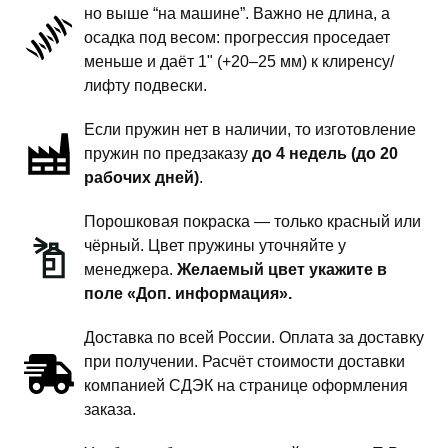
-
но выше “на машине”. Важно не длина, а
пружины
осадка под весом: прогрессия проседает
задней
меньше и даёт 1" (+20–25 мм) к клиренсу/
подвески
лифту подвески.
-
Если пружин нет в наличии, то изготовление
1
пружин по предзаказу
до 4 недель (до 20
дюйм
рабочих дней)
.
комфорт
Порошковая покраска — только красный или
чёрный. Цвет пружины уточняйте у
менеджера.
Желаемый цвет укажите в
поле «Доп. информация».
Доставка по всей России. Оплата за доставку
при получении. Расчёт стоимости доставки
компанией СДЭК на странице оформления
заказа.