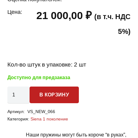
Цена:
21 000,00
₽
(в т.ч. НДС
5%)
Кол-во штук в упаковке:
2 шт
Доступно для предзаказа
Количество
В КОРЗИНУ
товара
Nissan
Артикул:
VS_NEW_066
Siena
Категория:
Siena 1 поколение
1
поколение
Наши пружины могут быть короче “в руках”,