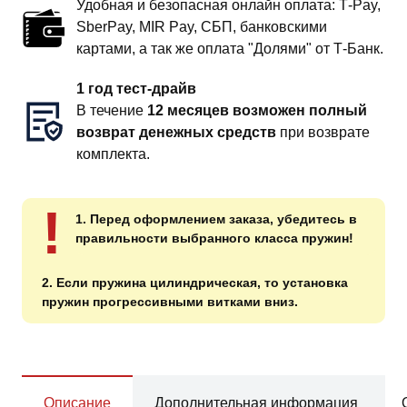
Удобная и безопасная онлайн оплата: T‑Pay,
SberPay, MIR Pay, СБП, банковскими
картами, а так же оплата "Долями" от Т-Банк.
1 год тест-драйв
В течение
12 месяцев возможен полный
возврат денежных средств
при возврате
комплекта.
!
1. Перед оформлением заказа, убедитесь в
правильности выбранного класса пружин!
2. Если пружина цилиндрическая, то установка
пружин прогрессивными витками вниз.
Описание
Дополнительная информация