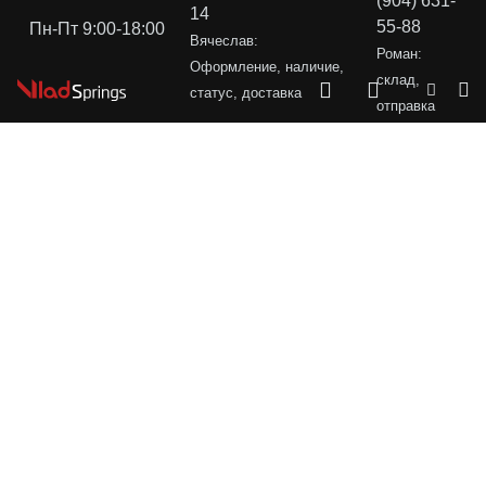
(904) 631-
14
55-88
Пн-Пт 9:00-18:00
Вячеслав:
Роман:
Оформление, наличие,
склад,
статус, доставка
отправка