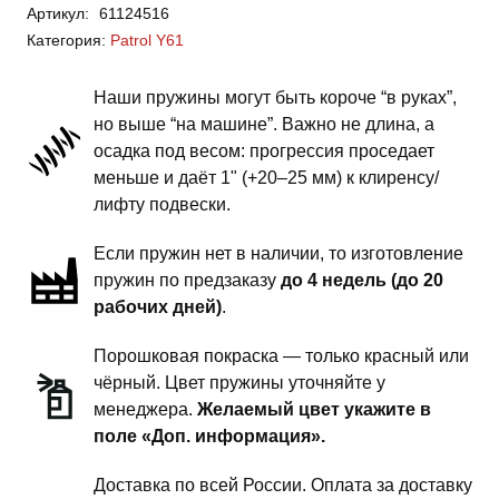
Артикул:
61124516
Patrol
Категория:
Patrol Y61
Y61
-
Наши пружины могут быть короче “в руках”,
пружины
но выше “на машине”. Важно не длина, а
передней
осадка под весом: прогрессия проседает
подвески
меньше и даёт 1" (+20–25 мм) к клиренсу/
-
лифту подвески.
6
Если пружин нет в наличии, то изготовление
дюймов
пружин по предзаказу
до 4 недель (до 20
силовой
рабочих дней)
.
обвес
Порошковая покраска — только красный или
чёрный. Цвет пружины уточняйте у
менеджера.
Желаемый цвет укажите в
поле «Доп. информация».
Доставка по всей России. Оплата за доставку