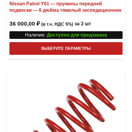
Nissan Patrol Y61 — пружины передней
подвески — 6 дюйма тяжелый экспедиционник
36 000,00
₽
за
2 шт
(в т.ч. НДС 5%)
Наличие:
Доступно для предзаказа
Этот
ВЫБЕРИТЕ ПАРАМЕТРЫ
това
имее
неск
вари
Опци
можн
выбр
на
стра
товар