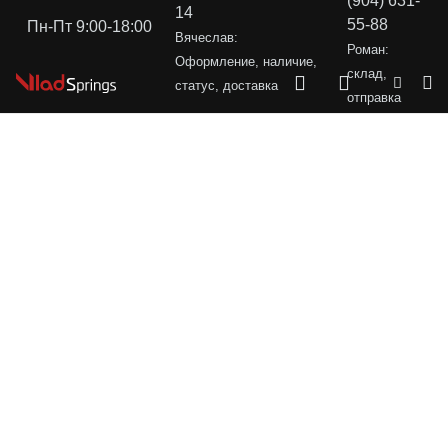
(904) 631-
14
55-88
Пн-Пт 9:00-18:00
Вячеслав:
Роман:
Оформление, наличие,
склад,
статус, доставка
отправка