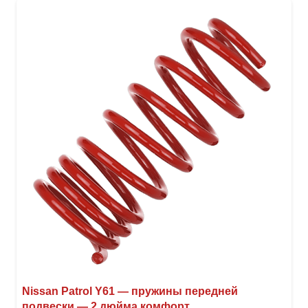
вари
Опци
можн
выбр
на
стра
товар
Nissan Patrol Y61 — пружины передней
подвески — 2 дюйма комфорт