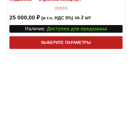
Оценка
5
из 5
25 000,00
₽
за
2 шт
(в т.ч. НДС 5%)
Наличие:
Доступно для предзаказа
Этот
ВЫБЕРИТЕ ПАРАМЕТРЫ
това
имее
неск
вари
Опци
можн
выбр
на
стра
товар