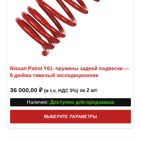
Nissan Patrol Y61- пружины задней подвески —
6 дюйма тяжелый экспедиционник
36 000,00
₽
за
2 шт
(в т.ч. НДС 5%)
Наличие:
Доступно для предзаказа
Этот
ВЫБЕРИТЕ ПАРАМЕТРЫ
това
имее
неск