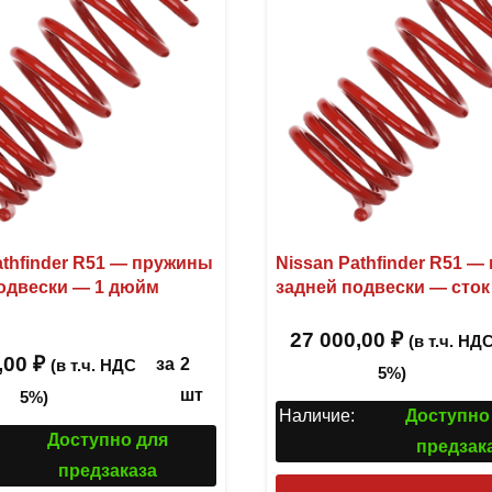
athfinder R51 — пружины
Nissan Pathfinder R51 
одвески — 1 дюйм
задней подвески — сто
27 000,00
₽
(в т.ч. НД
,00
₽
за
2
(в т.ч. НДС
5%)
шт
5%)
Наличие:
Доступно
Доступно для
предзак
предзаказа