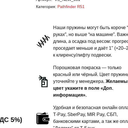
Pathfinder
Категория:
Pathfinder R51
R51
-
пружины
Наши пружины могут быть короче 
передней
руках”, но выше “на машине”. Важ
длина, а осадка под весом: прогре
подвески
проседает меньше и даёт 1" (+20–
-
к клиренсу/лифту подвески.
сток
комфорт
Порошковая покраска — только
красный или чёрный. Цвет пружин
уточняйте у менеджера.
Желаемы
цвет укажите в поле «Доп.
информация».
Удобная и безопасная онлайн опла
T‑Pay, SberPay, MIR Pay, СБП,
 НДС 5%)
банковскими картами, а так же опл