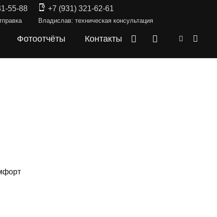
31-55-88
+7 (931) 321-62-61
тправка
Владислав: техническая консультация
Фотоотчёты
Контакты
омфорт
СКИ —