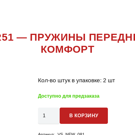
THFINDER 
 R51 — ПРУЖИНЫ ПЕРЕДН
КОМФОРТ
Кол-во штук в упаковке:
2 шт
Доступно для предзаказа
Количество
В КОРЗИНУ
товара
Nissan
Артикул:
VS_NEW_081