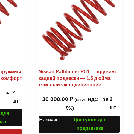
— пружины
Nissan Pathfinder R51 — пружины
к комфорт
задней подвески — 1.5 дюйма
тяжелый экспедиционник
за
2
С
30 000,00
₽
за
2
(в т.ч. НДС
шт
шт
5%)
 для
Наличие:
Доступно для
аза
предзаказа