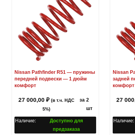
Nissan Pathfinder R51 — пружины
Nissan P
передней подвески — 1 дюйм
задней п
комфорт
комфорт
27 000,00
₽
27 000
за
2
(в т.ч. НДС
шт
5%)
Наличие:
Доступно для
Наличие:
предзаказа