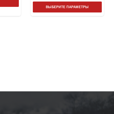
Этот
ВЫБЕРИТЕ ПАРАМЕТРЫ
товар
имеет
несколь
вариаци
Опции
можно
выбрат
на
страниц
товара.