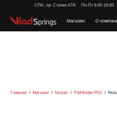
СПб., пр. Стачек 47Я
Пн-Пт 9:00-18:00
Магазин
О компан
Главная
/
Магазин
/
Nissan
/
Pathfinder R51
/
Niss
ПРУЖ