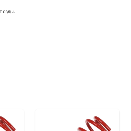
т езды.