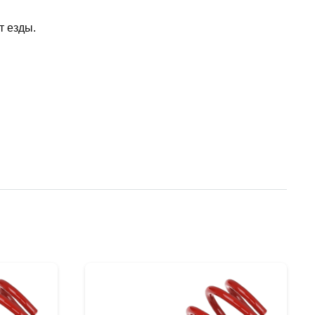
т езды.