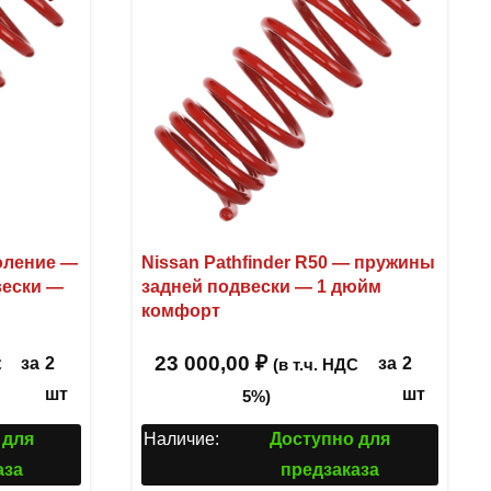
коление —
Nissan Pathfinder R50 — пружины
вески —
задней подвески — 1 дюйм
комфорт
23 000,00
₽
за
2
за
2
С
(в т.ч. НДС
шт
шт
5%)
 для
Наличие:
Доступно для
аза
предзаказа