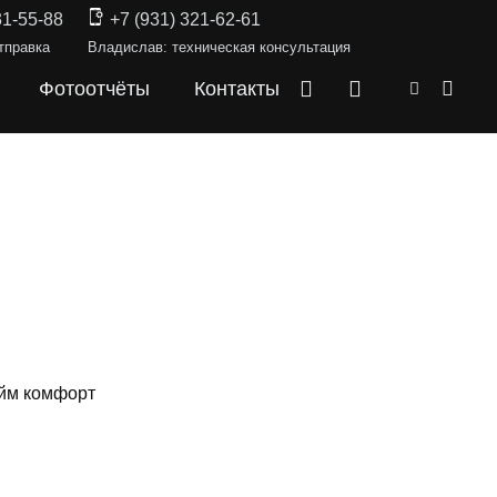
31-55-88
+7 (931) 321-62-61
тправка
Владислав: техническая консультация
Фотоотчёты
Контакты
юйм комфорт
КИ —
LEAF