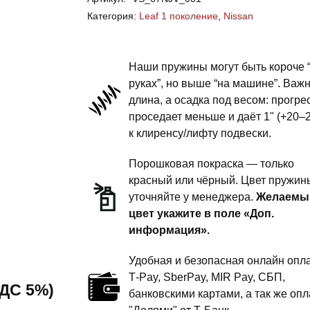
Leaf
Категория:
Leaf 1 поколение
,
Nissan
1
поколение
-
Наши пружины могут быть короче 
пружины
руках”, но выше “на машине”. Важ
длина, а осадка под весом: прогре
задней
проседает меньше и даёт 1" (+20–
подвески
к клиренсу/лифту подвески.
-
1
Порошковая покраска — только
дюйм
красный или чёрный. Цвет пружин
уточняйте у менеджера.
Желаемы
комфорт
цвет укажите в поле «Доп.
информация».
Удобная и безопасная онлайн опла
T‑Pay, SberPay, MIR Pay, СБП,
 НДС 5%)
банковскими картами, а так же опл