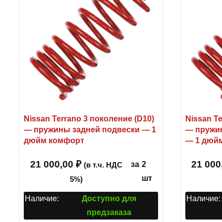
Nissan Terrano 3 поколение (D10)
Nissan Te
— пружины задней подвески — 1
— пружи
дюйм комфорт
— 1 дюй
21 000,00
₽
21 000
за
2
(в т.ч. НДС
шт
5%)
Наличие:
Доступно для
Наличие:
предзаказа