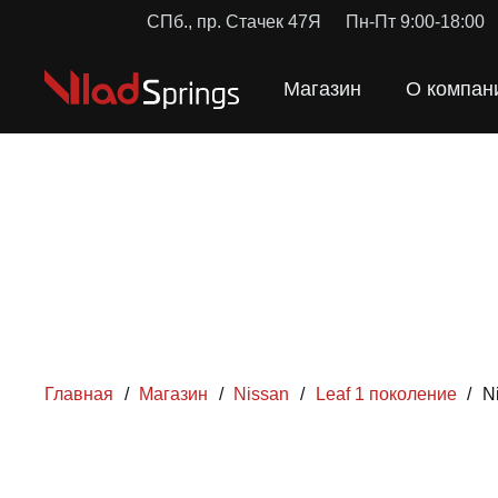
СПб., пр. Стачек 47Я
Пн-Пт 9:00-18:00
Магазин
О компан
Главная
/
Магазин
/
Nissan
/
Leaf 1 поколение
/
N
ПРУЖИН