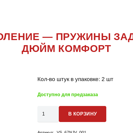
КОЛЕНИЕ
,
N
КОЛЕНИЕ — ПРУЖИНЫ ЗА
ДЮЙМ КОМФОРТ
Кол-во штук в упаковке:
2 шт
Доступно для предзаказа
Количество
В КОРЗИНУ
товара
Nissan
Артикул:
VS_67NJV_001