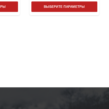
Этот
Этот
ТРЫ
ВЫБЕРИТЕ ПАРАМЕТРЫ
товар
товар
имеет
имеет
несколько
несколь
вариаций.
вариаци
Опции
Опции
можно
можно
выбрать
выбрат
на
на
странице
страниц
товара.
товара.