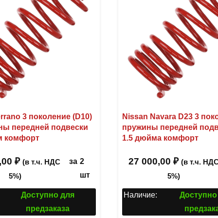
rrano 3 поколение (D10)
Nissan Navara D23 3 по
ны передней подвески
пружины передней под
м комфорт
1.5 дюйма комфорт
,00
₽
27 000,00
₽
за
2
(в т.ч. НДС
(в т.ч. НД
шт
5%)
5%)
Доступно для
Наличие:
Доступно
предзаказа
предзак