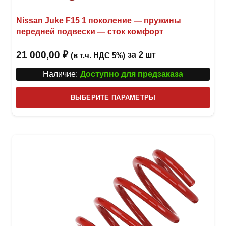
Nissan Juke F15 1 поколение — пружины
передней подвески — сток комфорт
21 000,00
₽
за
2 шт
(в т.ч. НДС 5%)
Наличие:
Доступно для предзаказа
Этот
ВЫБЕРИТЕ ПАРАМЕТРЫ
това
имее
неск
вари
Опци
можн
выбр
на
стра
товар