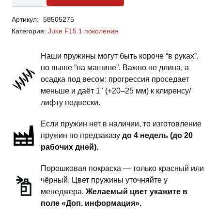
Nissan
Артикул:
58505275
Juke
Категория:
Juke F15 1 поколение
F15
1
Наши пружины могут быть короче “в руках”,
поколение
но выше “на машине”. Важно не длина, а
-
осадка под весом: прогрессия проседает
пружины
меньше и даёт 1" (+20–25 мм) к клиренсу/
передней
лифту подвески.
подвески
Если пружин нет в наличии, то изготовление
-
пружин по предзаказу
до 4 недель (до 20
1
рабочих дней)
.
дюйм
комфорт
Порошковая покраска — только красный или
чёрный. Цвет пружины уточняйте у
менеджера.
Желаемый цвет укажите в
поле «Доп. информация».