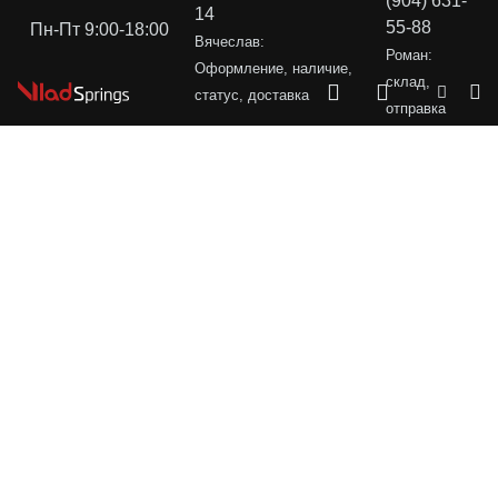
(904) 631-
14
55-88
Пн-Пт 9:00-18:00
Вячеслав:
Роман:
Оформление, наличие,
склад,
статус, доставка
отправка