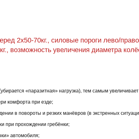
ед 2х50-70кг., силовые пороги лево/право 
 кг., возможность увеличения диаметра колёс
(убирается «паразитная» нагрузка), тем самым увеличивает
ри комфорта при езде;
ении в повороты и резких манёвров (в экстренных ситуаци
ки при прохождении гребёнки;
вки» автомобиля;