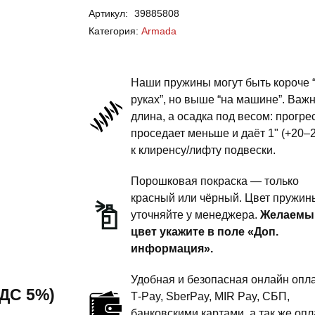
Артикул:
39885808
Armada
Категория:
Armada
-
пружины
передней
Наши пружины могут быть короче 
подвески
руках”, но выше “на машине”. Важ
длина, а осадка под весом: прогре
-
проседает меньше и даёт 1" (+20–
1.5
к клиренсу/лифту подвески.
дюйма
силовой
Порошковая покраска — только
обвес
красный или чёрный. Цвет пружин
уточняйте у менеджера.
Желаемы
цвет укажите в поле «Доп.
информация».
Удобная и безопасная онлайн опла
 НДС 5%)
T‑Pay, SberPay, MIR Pay, СБП,
банковскими картами, а так же опл