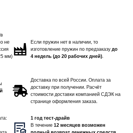
“в
но не
Если пружин нет в наличии, то
ссия
изготовление пружин по предзаказу
до
25 мм)
4 недель (до 20 рабочих дней)
.
Доставка по всей России. Оплата за
ы
доставку при получении. Расчёт
й
стоимости доставки компанией СДЭК на
странице оформления заказа.
та:
1 год тест-драйв
В течение
12 месяцев возможен
ата
полный возврат денежных средств