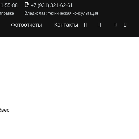
31-55-88
+7 (931) 321-62-61
тправка
Владислав: техническая консультация
Фотоотчёты
Контакты
бвес
СКИ —