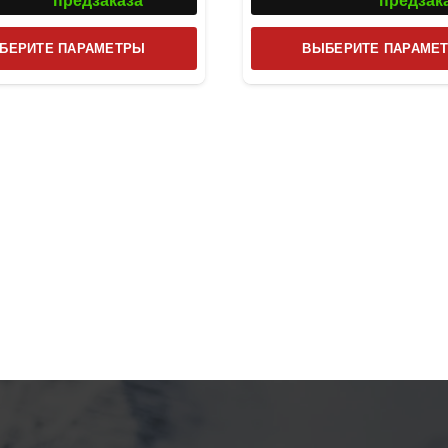
предзаказа
предзак
Этот
БЕРИТЕ ПАРАМЕТРЫ
ВЫБЕРИТЕ ПАРАМЕ
товар
имеет
несколько
вариаций.
Опции
можно
выбрать
на
странице
товара.