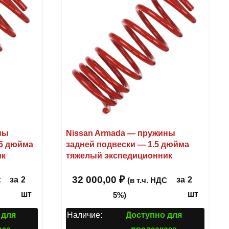
ны
Nissan Armada — пружины
.5 дюйма
задней подвески — 1.5 дюйма
ик
тяжелый экспедиционник
32 000,00
₽
за
2
за
2
С
(в т.ч. НДС
шт
шт
5%)
 для
Наличие:
Доступно для