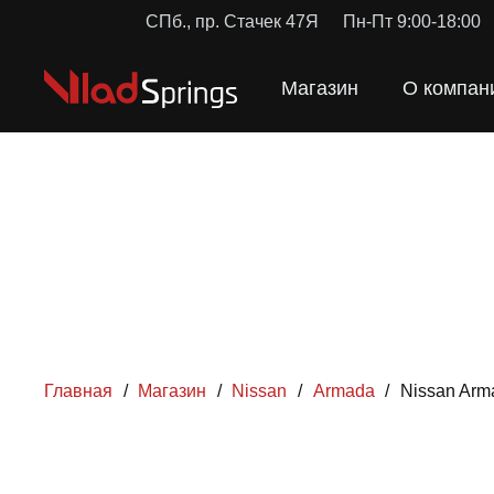
СПб., пр. Стачек 47Я
Пн-Пт 9:00-18:00
Магазин
О компан
Главная
/
Магазин
/
Nissan
/
Armada
/
Nissan Arm
ПРУЖ