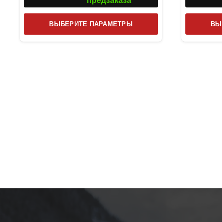
предзаказа
Этот
ВЫБЕРИТЕ ПАРАМЕТРЫ
ВЫ
товар
имеет
несколько
вариаций.
Опции
можно
выбрать
на
странице
товара.