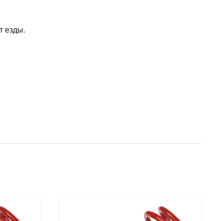
т езды.