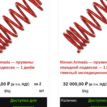
Armada — пружины
Nissan Armada — пружи
одвески — 1 дюйм
передней подвески — 1
тяжелый экспедиционн
,00
₽
32 000,00
₽
за
2
(в т.ч. НДС
(в т.ч. НД
шт
5%)
5%)
Доступно для
Наличие:
Доступно