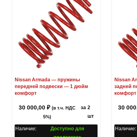
Nissan Armada — пружины
Nissan 
передней подвески — 1 дюйм
задней п
комфорт
комфорт
30 000,00
₽
30 000
за
2
(в т.ч. НДС
шт
5%)
Наличие:
Доступно для
Наличие: