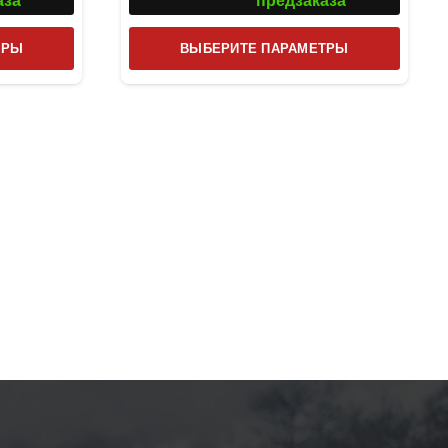
аза
предзаказа
Этот
Этот
ТРЫ
ВЫБЕРИТЕ ПАРАМЕТРЫ
товар
товар
имеет
имеет
несколько
несколь
вариаций.
вариаци
Опции
Опции
можно
можно
выбрать
выбрат
на
на
странице
страниц
товара.
товара.