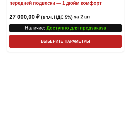
передней подвески — 1 дюйм комфорт
27 000,00
₽
за
2 шт
(в т.ч. НДС 5%)
Наличие:
Доступно для предзаказа
Этот
ВЫБЕРИТЕ ПАРАМЕТРЫ
това
имее
неск
вари
Опци
можн
выбр
на
стра
товар