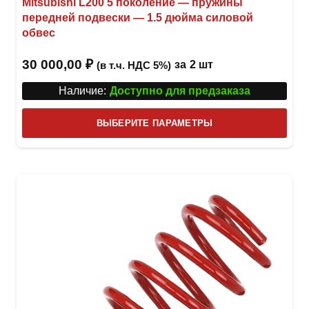
Mitsubishi L200 5 поколение — пружины
передней подвески — 1.5 дюйма силовой
обвес
30 000,00
₽
за
2 шт
(в т.ч. НДС 5%)
Наличие:
Доступно для предзаказа
Этот
ВЫБЕРИТЕ ПАРАМЕТРЫ
това
имее
неск
вари
Опци
можн
выбр
на
стра
товар