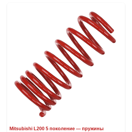
неск
вари
Опци
можн
выбр
на
стра
товар
Mitsubishi L200 5 поколение — пружины