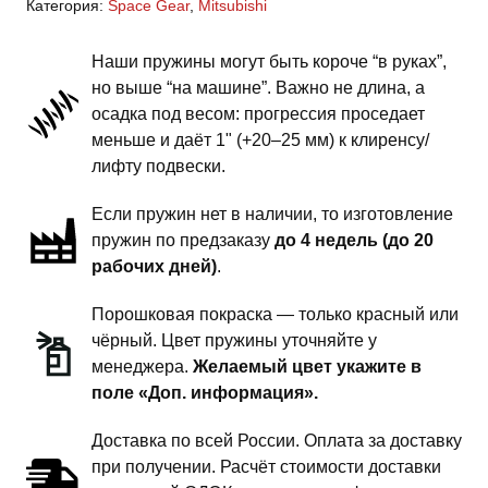
Категория:
Space Gear
,
Mitsubishi
Gear
-
Наши пружины могут быть короче “в руках”,
пружины
но выше “на машине”. Важно не длина, а
задней
осадка под весом: прогрессия проседает
подвески
меньше и даёт 1" (+20–25 мм) к клиренсу/
-
лифту подвески.
1
Если пружин нет в наличии, то изготовление
дюйм
пружин по предзаказу
до 4 недель (до 20
комфорт
рабочих дней)
.
Порошковая покраска — только красный или
чёрный. Цвет пружины уточняйте у
менеджера.
Желаемый цвет укажите в
поле «Доп. информация».
Доставка по всей России. Оплата за доставку
при получении. Расчёт стоимости доставки