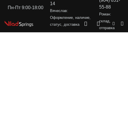
(904) 631-
14
55-88
Пн-Пт 9:00-18:00
Вячеслав:
Роман:
Оформление, наличие,
склад,
статус, доставка
отправка