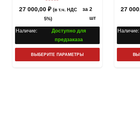
Оценка
5.00
из 5
27 000,00
₽
27 000
за
2
(в т.ч. НДС
шт
5%)
Наличие:
Доступно для
Наличие:
предзаказа
Этот
ВЫБЕРИТЕ ПАРАМЕТРЫ
ВЫ
товар
имеет
несколько
вариаций.
Опции
можно
выбрать
на
странице
товара.