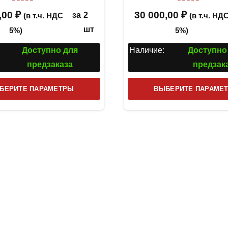
Оценка
5.00
из 5
Оценка
5
из
,00
₽
30 000,00
₽
за
2
(в т.ч. НДС
(в т.ч. НД
шт
5%)
5%)
Доступно для
Наличие:
Доступно
предзаказа
предзак
Этот
БЕРИТЕ ПАРАМЕТРЫ
ВЫБЕРИТЕ ПАРАМЕ
товар
имеет
несколько
вариаций.
Опции
можно
выбрать
на
странице
товара.