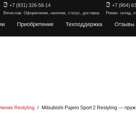
+7 (931) 326-58-14
+7 (904) 6
Вячеслав: Оформление, наличие, статус, доставка
Роман: склад, о
ии
Приобретение
Техподдержка
Отзывы
оление Restyling
/
Mitsubishi Pajero Sport 2 Restyling — п
ИНЫ ПОДВЕ