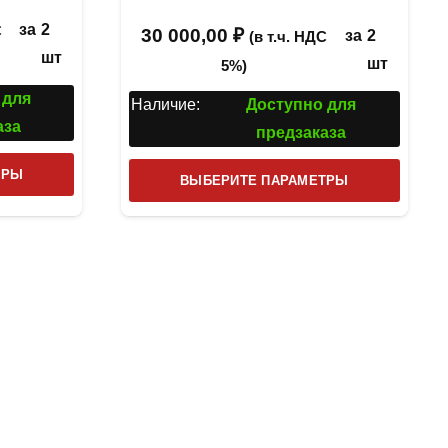
 5
за
2
С
30 000,00
₽
за
2
(в т.ч. НДС
шт
шт
5%)
 для
Наличие:
Доступно для
аза
предзаказа
Этот
Этот
ТРЫ
ВЫБЕРИТЕ ПАРАМЕТРЫ
товар
товар
имеет
имеет
несколько
несколь
вариаций.
вариаци
Опции
Опции
можно
можно
выбрать
выбрат
на
на
странице
страниц
товара.