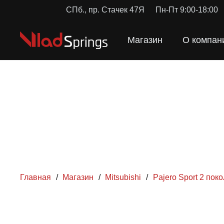
СПб., пр. Стачек 47Я
Пн-Пт 9:00-18:00
Магазин
О компан
Главная
/
Магазин
/
Mitsubishi
/
Pajero Sport 2 пок
ПРУЖ