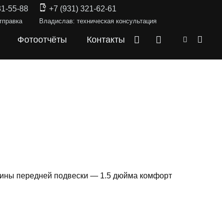
31-55-88
+7 (931) 321-62-61
тправка
Владислав: техническая консультация
Фотоотчёты
Контакты
ружины передней подвески — 1.5 дюйма комфорт
СКИ —