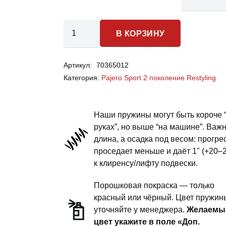
Количество
В КОРЗИНУ
товара
Mitsubishi
Артикул:
70365012
Pajero
Категория:
Pajero Sport 2 поколение Restyling
Sport
2
Restyling
Наши пружины могут быть короче 
-
руках”, но выше “на машине”. Важ
длина, а осадка под весом: прогре
пружины
проседает меньше и даёт 1" (+20–
передней
к клиренсу/лифту подвески.
подвески
-
Порошковая покраска — только
1.5
красный или чёрный. Цвет пружин
уточняйте у менеджера.
Желаемы
дюйма
цвет укажите в поле «Доп.
комфорт