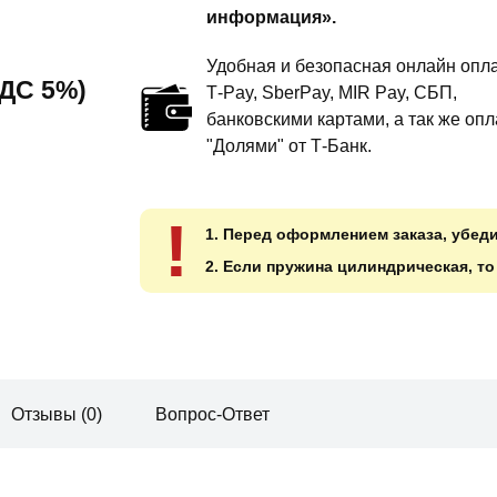
информация».
Удобная и безопасная онлайн опла
 НДС 5%)
T‑Pay, SberPay, MIR Pay, СБП,
банковскими картами, а так же опл
"Долями" от Т-Банк.
!
1. Перед оформлением заказа, убед
2. Если пружина цилиндрическая, т
Отзывы (0)
Вопрос-Ответ