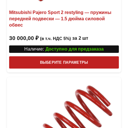
Mitsubishi Pajero Sport 2 restyling — пружины
передней подвески — 1.5 дюйма силовой
обвес
30 000,00
₽
за
2 шт
(в т.ч. НДС 5%)
Наличие:
Доступно для предзаказа
Этот
ВЫБЕРИТЕ ПАРАМЕТРЫ
това
имее
неск
вари
Опци
можн
выбр
на
стра