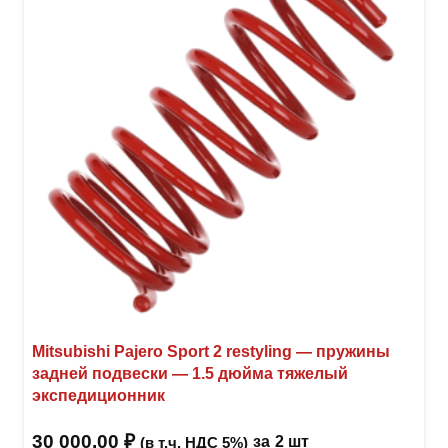
можн
выбр
на
стра
товар
Mitsubishi Pajero Sport 2 restyling — пружины
задней подвески — 1.5 дюйма тяжелый
экспедиционник
30 000,00
₽
за
2 шт
(в т.ч. НДС 5%)