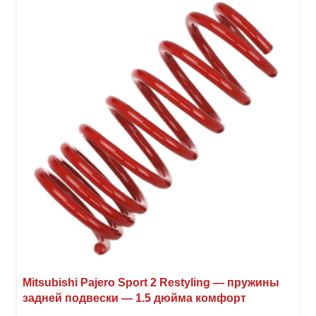
вари
Опци
можн
выбр
на
стра
товар
Mitsubishi Pajero Sport 2 Restyling — пружины
задней подвески — 1.5 дюйма комфорт