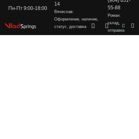
(904) 631-
14
55-88
Пн-Пт 9:00-18:00
Вячеслав:
Роман:
Оформление, наличие,
склад,
статус, доставка
отправка