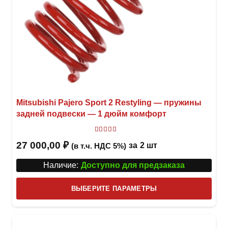
Mitsubishi Pajero Sport 2 Restyling — пружины
задней подвески — 1 дюйм комфорт
Оценка
5.00
из 5
27 000,00
₽
за
2 шт
(в т.ч. НДС 5%)
Наличие:
Доступно для предзаказа
Этот
ВЫБЕРИТЕ ПАРАМЕТРЫ
това
имее
неск