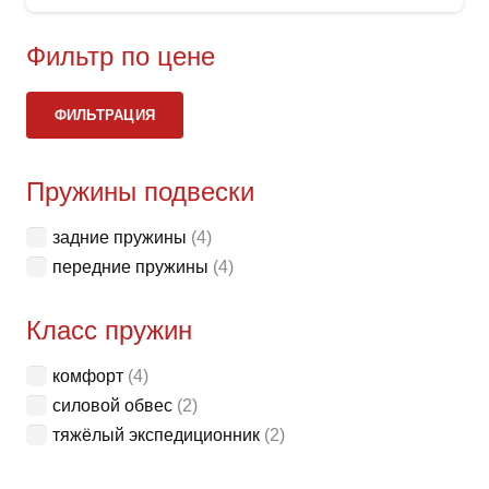
имее
неск
Фильтр по цене
вари
Ми
Ма
Опци
ФИЛЬТРАЦИЯ
це
це
можн
выбр
Пружины подвески
на
стра
задние пружины
(4)
товар
передние пружины
(4)
Класс пружин
комфорт
(4)
силовой обвес
(2)
тяжёлый экспедиционник
(2)