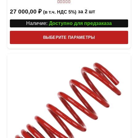
Оценка
5
из 5
27 000,00
₽
за
2 шт
(в т.ч. НДС 5%)
Наличие:
Доступно для предзаказа
Этот
ВЫБЕРИТЕ ПАРАМЕТРЫ
това
имее
неск
вари
Опци
можн
выбр
на
стра
товар