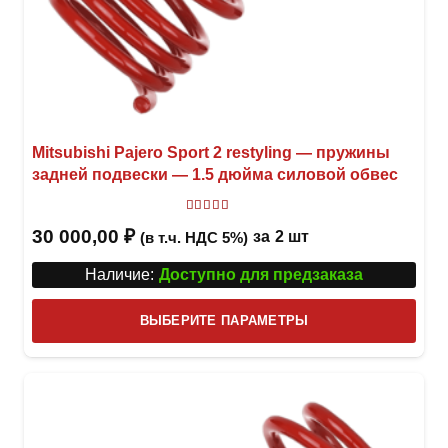
Mitsubishi Pajero Sport 2 restyling — пружины
задней подвески — 1.5 дюйма силовой обвес
Оценка
5
из 5
30 000,00
₽
за
2 шт
(в т.ч. НДС 5%)
Наличие:
Доступно для предзаказа
Этот
ВЫБЕРИТЕ ПАРАМЕТРЫ
това
имее
неск
вари
Опци