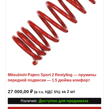
выбр
на
стра
товар
Mitsubishi Pajero Sport 2 Restyling — пружины
передней подвески — 1.5 дюйма комфорт
27 000,00
₽
за
2 шт
(в т.ч. НДС 5%)
Наличие:
Доступно для предзаказа