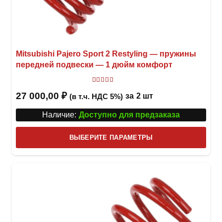
Mitsubishi Pajero Sport 2 Restyling — пружины
передней подвески — 1 дюйм комфорт
Оценка
5.00
из 5
27 000,00
₽
за
2 шт
(в т.ч. НДС 5%)
Наличие:
Доступно для предзаказа
Этот
ВЫБЕРИТЕ ПАРАМЕТРЫ
това
имее
неск
вари
Опци
можн