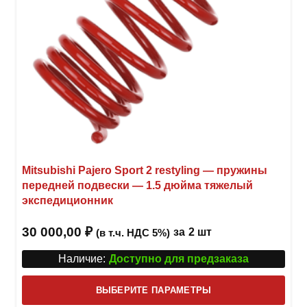
товар
Mitsubishi Pajero Sport 2 restyling — пружины
передней подвески — 1.5 дюйма тяжелый
экспедиционник
30 000,00
₽
за
2 шт
(в т.ч. НДС 5%)
Наличие:
Доступно для предзаказа
Этот
ВЫБЕРИТЕ ПАРАМЕТРЫ
това