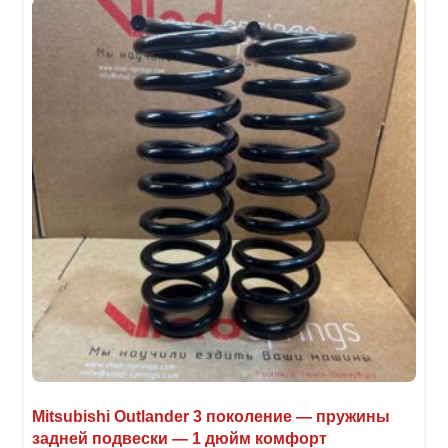
вари
Опци
можн
выбр
на
стра
товар
Mitsubishi Outlander 3 поколение — пружины
задней подвески — 1 дюйм комфорт