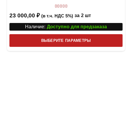
Оценка
5.00
из 5
23 000,00
₽
за
2 шт
(в т.ч. НДС 5%)
Наличие:
Доступно для предзаказа
Этот
ВЫБЕРИТЕ ПАРАМЕТРЫ
това
имее
неск
вари
Опци
можн
выбр
на
стра
товар