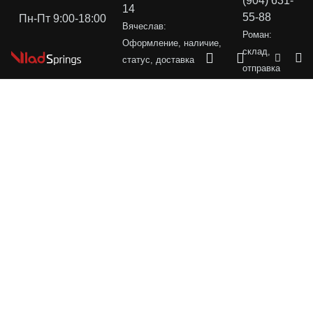
(904) 631-
14
55-88
Пн-Пт 9:00-18:00
Вячеслав:
Роман:
Оформление, наличие,
склад,
статус, доставка
отправка