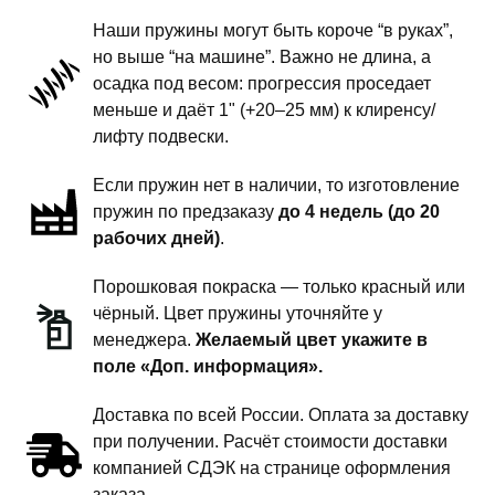
поколение
Наши пружины могут быть короче “в руках”,
-
но выше “на машине”. Важно не длина, а
пружины
осадка под весом: прогрессия проседает
задней
меньше и даёт 1" (+20–25 мм) к клиренсу/
подвески
лифту подвески.
-
Если пружин нет в наличии, то изготовление
1.5
пружин по предзаказу
до 4 недель (до 20
дюйма
рабочих дней)
.
силовой
обвес
Порошковая покраска — только красный или
чёрный. Цвет пружины уточняйте у
менеджера.
Желаемый цвет укажите в
поле «Доп. информация».
Доставка по всей России. Оплата за доставку
при получении. Расчёт стоимости доставки
компанией СДЭК на странице оформления
заказа.