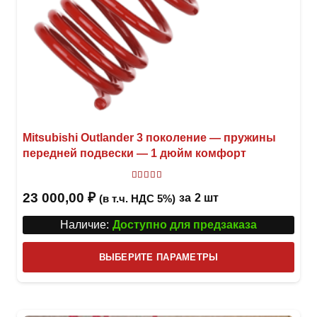
Mitsubishi Outlander 3 поколение — пружины
передней подвески — 1 дюйм комфорт
Оценка
5.00
из 5
23 000,00
₽
за
2 шт
(в т.ч. НДС 5%)
Наличие:
Доступно для предзаказа
Этот
ВЫБЕРИТЕ ПАРАМЕТРЫ
това
имее
неск