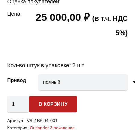
Оценка покупателей:
Цена:
25 000,00
₽
(в т.ч. НДС
5%)
Кол-во штук в упаковке:
2 шт
Привод
Количество
В КОРЗИНУ
товара
Mitsubishi
Артикул:
VS_1BPLR_001
Outlander
Категория:
Outlander 3 поколение
3