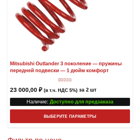
Mitsubishi Outlander 3 поколение — пружины
передней подвески — 1 дюйм комфорт
Оценка
5.00
из 5
23 000,00
₽
за
2 шт
(в т.ч. НДС 5%)
Наличие:
Доступно для предзаказа
Этот
ВЫБЕРИТЕ ПАРАМЕТРЫ
това
имее
неск