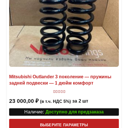
Mitsubishi Outlander 3 поколение — пружины
задней подвески — 1 дюйм комфорт
Оценка
5.00
из 5
23 000,00
₽
за
2 шт
(в т.ч. НДС 5%)
Наличие:
Доступно для предзаказа
Этот
ВЫБЕРИТЕ ПАРАМЕТРЫ