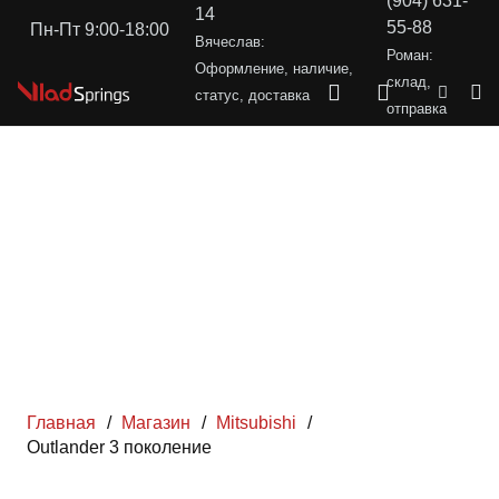
(904) 631-
14
55-88
Пн-Пт 9:00-18:00
Вячеслав:
Роман:
Оформление, наличие,
склад,
статус, доставка
отправка
Главная
/
Магазин
/
Mitsubishi
/
Outlander 3 поколение