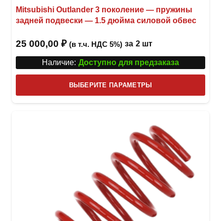
Mitsubishi Outlander 3 поколение — пружины
задней подвески — 1.5 дюйма силовой обвес
25 000,00
₽
за
2 шт
(в т.ч. НДС 5%)
Наличие:
Доступно для предзаказа
Этот
ВЫБЕРИТЕ ПАРАМЕТРЫ
това
имее
неск
вари
Опци
можн
выбр
на
стра
товар