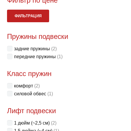
Фильтр по цене
вари
Ми
Ма
Опци
ФИЛЬТРАЦИЯ
це
це
можн
выбр
Пружины подвески
на
стра
задние пружины
(2)
товар
передние пружины
(1)
Класс пружин
комфорт
(2)
силовой обвес
(1)
Лифт подвески
1 дюйм (~2,5 см)
(2)
1.5 дюйма (~4 см)
(1)