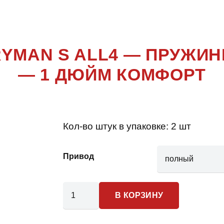
COUNTRYMA
RYMAN S ALL4 — ПРУЖИ
— 1 ДЮЙМ КОМФОРТ
Кол-во штук в упаковке:
2 шт
Привод
Количество
В КОРЗИНУ
товара
Mini