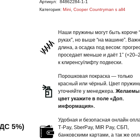
Артикул:
84862284-1-1
Cooper
Категория:
Mini
,
Cooper Countryman s all4
Countryman
s
all4
Наши пружины могут быть короче 
-
руках”, но выше “на машине”. Важ
длина, а осадка под весом: прогре
пружины
проседает меньше и даёт 1" (+20–
задней
к клиренсу/лифту подвески.
подвески
-
Порошковая покраска — только
1
красный или чёрный. Цвет пружин
уточняйте у менеджера.
Желаемы
дюйм
цвет укажите в поле «Доп.
комфорт
информация».
Удобная и безопасная онлайн опла
 НДС 5%)
T‑Pay, SberPay, MIR Pay, СБП,
банковскими картами, а так же опл