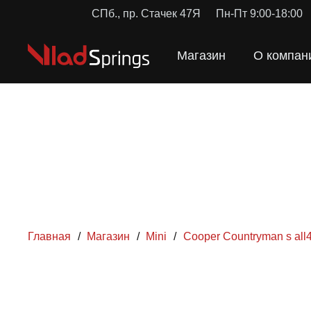
СПб., пр. Стачек 47Я
Пн-Пт 9:00-18:00
Магазин
О компан
Главная
/
Магазин
/
Mini
/
Cooper Countryman s all
ПРУЖИН