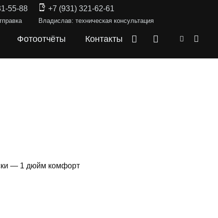
31-55-88
+7 (931) 321-62-61
тправка
Владислав: техническая консультация
Фотоотчёты
Контакты
ески — 1 дюйм комфорт
КИ —
MINI
,