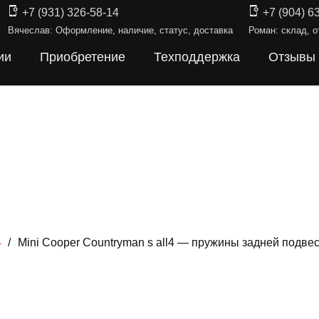
+7 (931) 326-58-14
+7 (904) 6
Вячеслав: Оформление, наличие, статус, доставка
Роман: склад, о
ии
Приобретение
Техподдержка
Отзывы
4
/
Mini Cooper Countryman s all4 — пружины задней подв
Ы ПОДВЕС