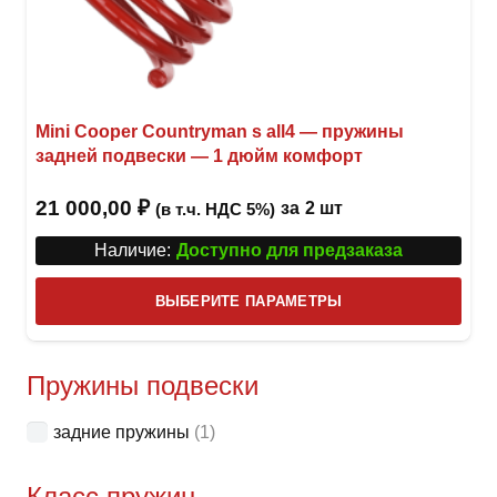
Mini Cooper Countryman s all4 — пружины
задней подвески — 1 дюйм комфорт
21 000,00
₽
за
2 шт
(в т.ч. НДС 5%)
Наличие:
Доступно для предзаказа
Этот
ВЫБЕРИТЕ ПАРАМЕТРЫ
това
имее
неск
Пружины подвески
вари
задние пружины
(1)
Опци
можн
Класс пружин
выбр