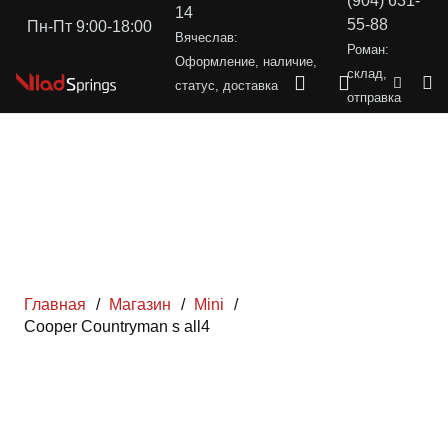
(904) 631-
14
55-88
Пн-Пт 9:00-18:00
Вячеслав:
Роман:
Оформление, наличие,
склад,
статус, доставка
отправка
Главная
/
Магазин
/
Mini
/
Cooper Countryman s all4