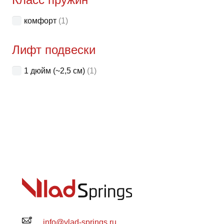
на
комфорт
(1)
стра
товар
Лифт подвески
1 дюйм (~2,5 см)
(1)
info@vlad-springs.ru