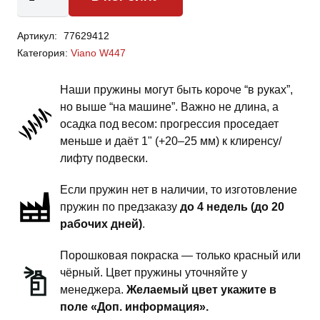
товара
Mercedes
Артикул:
77629412
Benz
Категория:
Viano W447
Viano
W447
Наши пружины могут быть короче “в руках”,
-
но выше “на машине”. Важно не длина, а
пружины
осадка под весом: прогрессия проседает
задней
меньше и даёт 1" (+20–25 мм) к клиренсу/
подвески
лифту подвески.
-
Если пружин нет в наличии, то изготовление
сток
пружин по предзаказу
до 4 недель (до 20
под
рабочих дней)
.
бронирование
Порошковая покраска — только красный или
чёрный. Цвет пружины уточняйте у
менеджера.
Желаемый цвет укажите в
поле «Доп. информация».