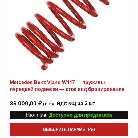
товар
Mercedes Benz Viano W447 — пружины
передней подвески — сток под бронирование
36 000,00
₽
за
2 шт
(в т.ч. НДС 5%)
Наличие:
Доступно для предзаказа
Этот
ВЫБЕРИТЕ ПАРАМЕТРЫ
това