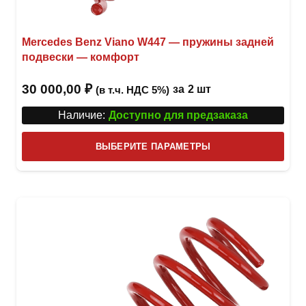
Mercedes Benz Viano W447 — пружины задней
подвески — комфорт
30 000,00
₽
за
2 шт
(в т.ч. НДС 5%)
Наличие:
Доступно для предзаказа
Этот
ВЫБЕРИТЕ ПАРАМЕТРЫ
това
имее
неск
вари
Опци
можн
выбр
на
стра