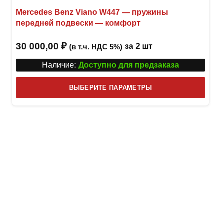
Mercedes Benz Viano W447 — пружины
передней подвески — комфорт
30 000,00
₽
за
2 шт
(в т.ч. НДС 5%)
Наличие:
Доступно для предзаказа
Этот
ВЫБЕРИТЕ ПАРАМЕТРЫ
това
имее
неск
вари
Опци
можн
выбр
на
стра
товар