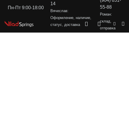
(904) 631-
14
55-88
Пн-Пт 9:00-18:00
Вячеслав:
Роман:
Оформление, наличие,
склад,
статус, доставка
отправка