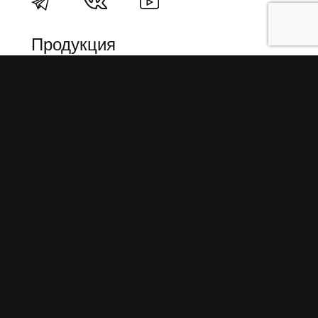
Продукция
О пружинах
Замена по гарантии
Гарантийные обязательства
Заказ на изготовление пружин
Рекламация
Блог / Статьи
Фотоотчёты
Видео
Оформление заказа
Необходимые данные