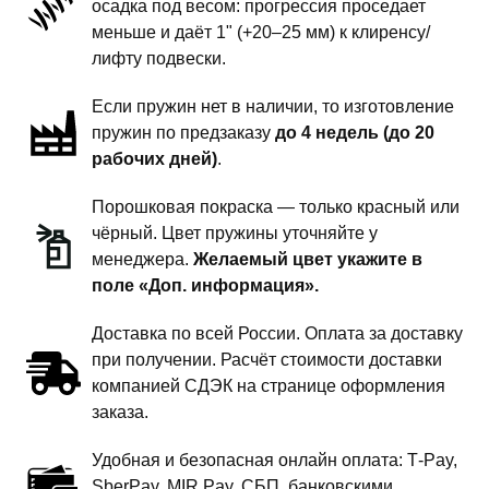
осадка под весом: прогрессия проседает
задней
меньше и даёт 1" (+20–25 мм) к клиренсу/
подвески
лифту подвески.
-
Если пружин нет в наличии, то изготовление
1
пружин по предзаказу
до 4 недель (до 20
дюйм
рабочих дней)
.
комфорт
Порошковая покраска — только красный или
чёрный. Цвет пружины уточняйте у
менеджера.
Желаемый цвет укажите в
поле «Доп. информация».
Доставка по всей России. Оплата за доставку
при получении. Расчёт стоимости доставки
компанией СДЭК на странице оформления
заказа.
Удобная и безопасная онлайн оплата: T‑Pay,
SberPay, MIR Pay, СБП, банковскими