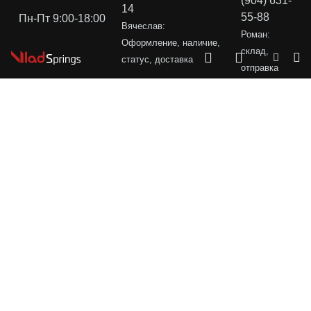
(904) 631-
14
55-88
Пн-Пт 9:00-18:00
Вячеслав:
Роман:
Оформление, наличие,
склад,
статус, доставка
отправка