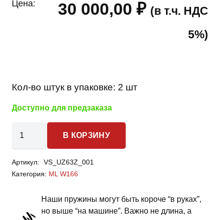
Цена:
30 000,00
₽
(в т.ч. НДС
5%)
Кол-во штук в упаковке:
2 шт
Доступно для предзаказа
Количество
В КОРЗИНУ
товара
Mercedes-
Артикул:
VS_UZ63Z_001
Benz
Категория:
ML W166
ML
W166
Наши пружины могут быть короче “в руках”,
-
но выше “на машине”. Важно не длина, а
пружины