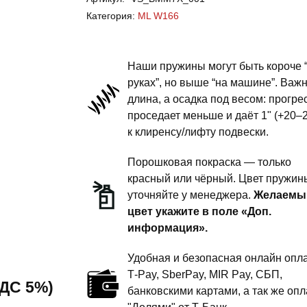
Benz
Категория:
ML W166
ML
W166
-
Наши пружины могут быть короче 
пружины
руках”, но выше “на машине”. Важ
длина, а осадка под весом: прогре
передней
проседает меньше и даёт 1" (+20–
подвески
к клиренсу/лифту подвески.
-
1
Порошковая покраска — только
дюйм
красный или чёрный. Цвет пружин
уточняйте у менеджера.
Желаемы
комфорт
цвет укажите в поле «Доп.
информация».
Удобная и безопасная онлайн опла
T‑Pay, SberPay, MIR Pay, СБП,
 НДС 5%)
банковскими картами, а так же опл