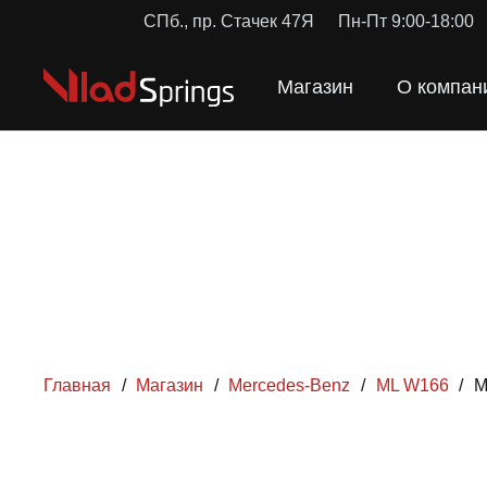
СПб., пр. Стачек 47Я
Пн-Пт 9:00-18:00
Магазин
О компан
Главная
/
Магазин
/
Mercedes-Benz
/
ML W166
/
M
ПРУЖИН