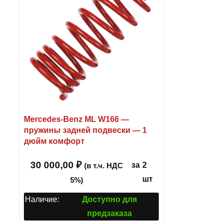
Mercedes-Benz ML W166 —
пружины задней подвески — 1
дюйм комфорт
30 000,00
₽
за
2
(в т.ч. НДС
шт
5%)
Наличие:
Доступно для
предзаказа