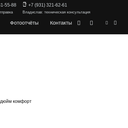
31-55-88
+7 (931) 321-62-61
тправка
Владислав: техническая консультация
Фотоотчёты
Контакты
 дюйм комфорт
КИ —
ML