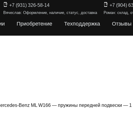
+7 (931) 326-58-14
+7 (904) 6
Вячеслав: Оформление, наличие, статус, доставка
Роман: склад, о
ии
Приобретение
Техподдержка
Отзывы
ercedes-Benz ML W166 — пружины передней подвески — 1
Ы ПОДВЕС