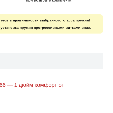
при возврате комплекта.
итесь в правильности выбранного класса пружин!
о установка пружин прогрессивными витками вниз.
66 — 1 дюйм комфорт от