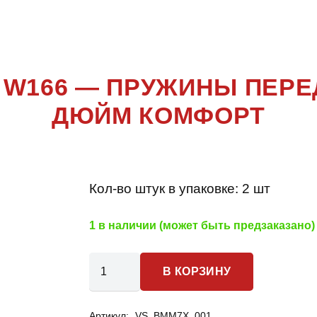
W166
 W166 — ПРУЖИНЫ ПЕРЕ
ДЮЙМ КОМФОРТ
Кол-во штук в упаковке:
2 шт
1 в наличии (может быть предзаказано)
Количество
В КОРЗИНУ
товара
Mercedes-
Артикул:
VS_BMM7X_001