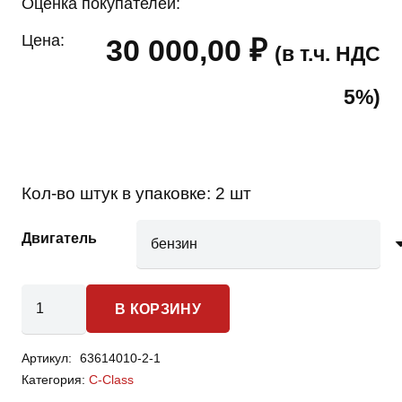
Оценка покупателей:
Цена:
30 000,00
₽
(в т.ч. НДС
5%)
Кол-во штук в упаковке:
2 шт
Двигатель
Количество
В КОРЗИНУ
товара
Mercedes-
Артикул:
63614010-2-1
Benz
Категория:
C-Class
G-