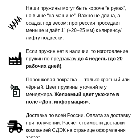
Class
Наши пружины могут быть короче “в руках”,
W203
но выше “на машине”. Важно не длина, а
-
осадка под весом: прогрессия проседает
пружины
меньше и даёт 1" (+20–25 мм) к клиренсу/
передней
лифту подвески.
подвески
Если пружин нет в наличии, то изготовление
-
пружин по предзаказу
до 4 недель (до 20
1
рабочих дней)
.
дюйм
комфорт
Порошковая покраска — только красный или
чёрный. Цвет пружины уточняйте у
менеджера.
Желаемый цвет укажите в
поле «Доп. информация».
Доставка по всей России. Оплата за доставку
при получении. Расчёт стоимости доставки
компанией СДЭК на странице оформления
заказа.