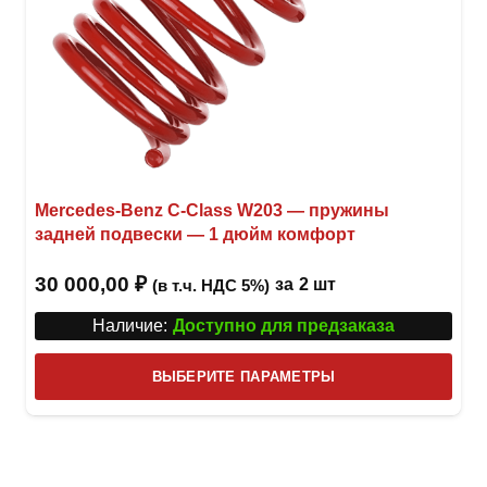
Mercedes-Benz C-Class W203 — пружины
задней подвески — 1 дюйм комфорт
30 000,00
₽
за
2 шт
(в т.ч. НДС 5%)
Наличие:
Доступно для предзаказа
Этот
ВЫБЕРИТЕ ПАРАМЕТРЫ
това
имее
неск
вари