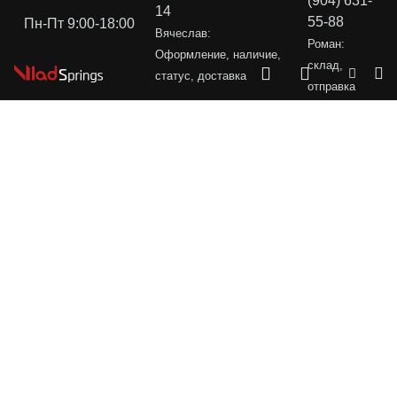
(904) 631-
14
55-88
Пн-Пт 9:00-18:00
Вячеслав:
Роман:
Оформление, наличие,
склад,
статус, доставка
отправка