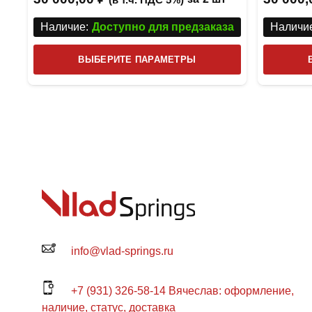
Наличие:
Доступно для предзаказа
Наличие
Этот
ВЫБЕРИТЕ ПАРАМЕТРЫ
товар
имеет
несколько
вариаций.
Опции
можно
выбрать
на
странице
товара.
info@vlad-springs.ru
+7 (931) 326-58-14 Вячеслав: оформление,
наличие, статус, доставка