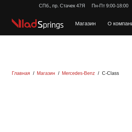
СПб., пр. Стачек 47Я
Пн-Пт 9:00-18:00
Магазин
О компан
Главная
/
Магазин
/
Mercedes-Benz
/
C-Class