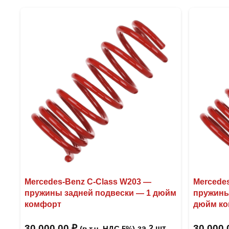
Mercedes-Benz C-Class W203 —
Mercede
пружины задней подвески — 1 дюйм
пружины
комфорт
дюйм к
30 000,00
₽
30 000
за
2 шт
(в т.ч. НДС 5%)