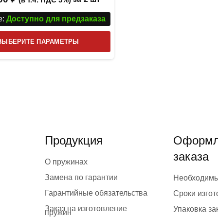
:
Доступно для предзаказа
Этот
ВЫБЕРИТЕ ПАРАМЕТРЫ
товар
имеет
несколько
вариаций.
Опции
можно
выбрать
Продукция
Оформл
на
заказа
странице
О пружинах
товара.
Замена по гарантии
Необходим
Гарантийные обязательства
Сроки изго
Заказ на изготовление
Упаковка за
пружин