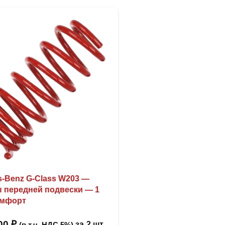
s-Benz G-Class W203 —
 передней подвески — 1
омфорт
,00
₽
за
2 шт
(в т.ч. НДС 5%)