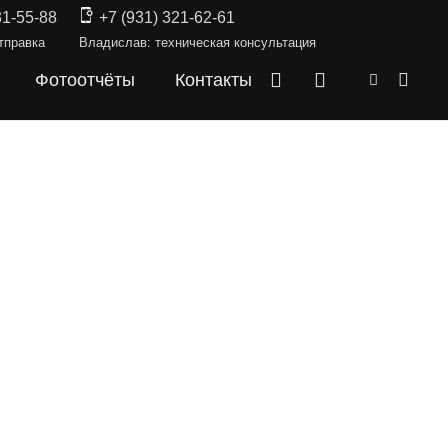
31-55-88
+7 (931) 321-62-61
тправка
Владислав: техническая консультация
Фотоотчёты
Контакты