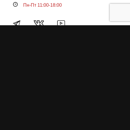
Пн-Пт 11:00-18:00
Продукция
О пружинах
Замена по гарантии
Гарантийные обязательства
Заказ на изготовление пружин
Рекламация
Блог / Статьи
Фотоотчёты
Видео