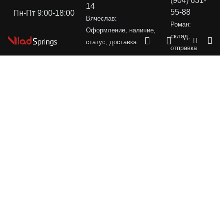
(904) 631-
14
55-88
Пн-Пт 9:00-18:00
Вячеслав:
Роман:
Оформление, наличие,
склад,
статус, доставка
отправка