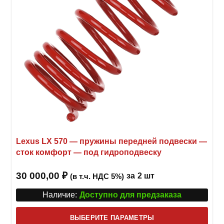
стра
товар
Lexus LX 570 — пружины передней подвески —
сток комфорт — под гидроподвеску
30 000,00
₽
за
2 шт
(в т.ч. НДС 5%)
Наличие:
Доступно для предзаказа
Этот
ВЫБЕРИТЕ ПАРАМЕТРЫ