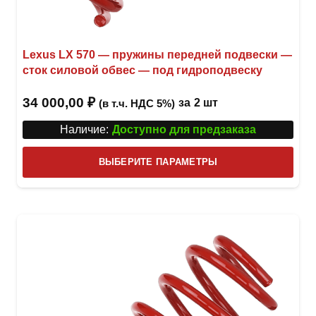
Lexus LX 570 — пружины передней подвески —
сток силовой обвес — под гидроподвеску
34 000,00
₽
за
2 шт
(в т.ч. НДС 5%)
Наличие:
Доступно для предзаказа
Этот
ВЫБЕРИТЕ ПАРАМЕТРЫ
това
имее
неск
вари
Опци
можн
выбр
на