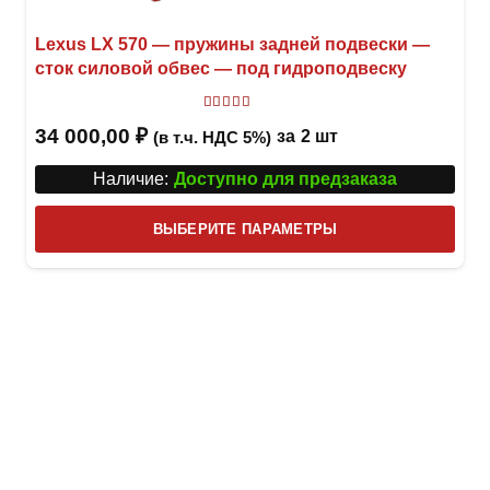
Lexus LX 570 — пружины задней подвески —
сток силовой обвес — под гидроподвеску
Оценка
5.00
из 5
34 000,00
₽
за
2 шт
(в т.ч. НДС 5%)
Наличие:
Доступно для предзаказа
Этот
ВЫБЕРИТЕ ПАРАМЕТРЫ
това
имее
неск
вари
Опци
можн
выбр
на
стра