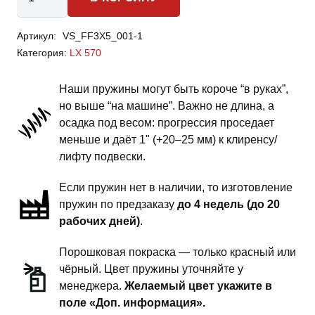
товара
Lexus
Артикул:
VS_FF3X5_001-1
LX
Категория:
LX 570
570
-
Наши пружины могут быть короче “в руках”,
пружины
но выше “на машине”. Важно не длина, а
задней
осадка под весом: прогрессия проседает
подвески
меньше и даёт 1" (+20–25 мм) к клиренсу/
-
лифту подвески.
1.5
Если пружин нет в наличии, то изготовление
дюйма
пружин по предзаказу
до 4 недель (до 20
комфорт
рабочих дней)
.
-
под
Порошковая покраска — только красный или
гидроподвеску
чёрный. Цвет пружины уточняйте у
менеджера.
Желаемый цвет укажите в
поле «Доп. информация».