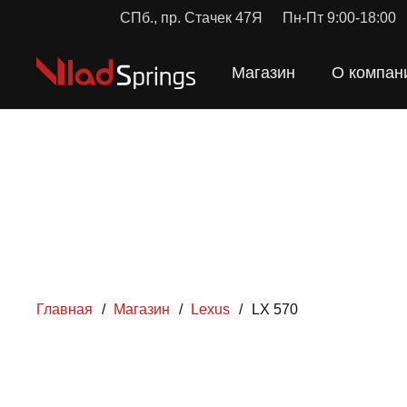
СПб., пр. Стачек 47Я
Пн-Пт 9:00-18:00
Магазин
О компан
Главная
/
Магазин
/
Lexus
/
LX 570