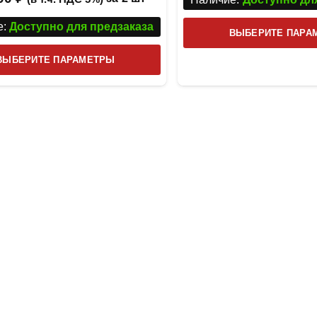
:
Доступно для предзаказа
ВЫБЕРИТЕ ПАРА
Этот
ВЫБЕРИТЕ ПАРАМЕТРЫ
товар
имеет
несколько
вариаций.
Опции
можно
выбрать
на
странице
товара.