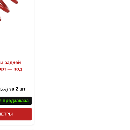
на
странице
товара.
ны задней
орт — под
за
2 шт
 5%)
я предзаказа
Этот
МЕТРЫ
товар
имеет