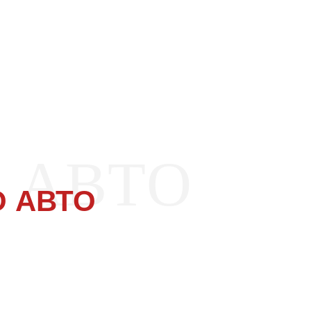
 АВТО
 АВТО