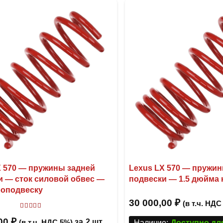
вариаций.
Опции
можно
выбрать
на
странице
товара.
X 570 — пружины задней
Lexus LX 570 — пружи
и — сток силовой обвес —
подвески — 1.5 дюйма
роподвеску
30 000,00
₽
(в т.ч. НДС
Оценка
5.00
из 5
,00
₽
за
2 шт
(в т.ч. НДС 5%)
Наличие:
Доступно дл