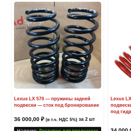
несколько
вариаций.
Опции
можно
выбрать
на
странице
товара.
Lexus LX 570 — пружины задней
Lexus L
подвески — сток под бронирование
подвеск
под гид
36 000,00
₽
за
2 шт
(в т.ч. НДС 5%)
34 000
Наличие:
Доступно для предзаказа