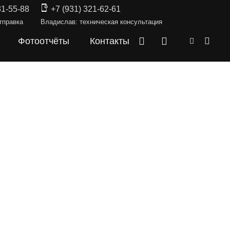
31-55-88
+7 (931) 321-62-61
тправка
Владислав: техническая консультация
Фотоотчёты
Контакты