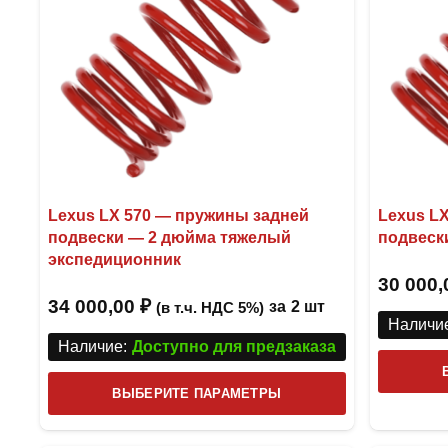
на
странице
товара.
Lexus LX 570 — пружины задней
Lexus L
подвески — 2 дюйма тяжелый
подвеск
экспедиционник
30 000
34 000,00
₽
за
2 шт
(в т.ч. НДС 5%)
Наличие
Наличие:
Доступно для предзаказа
Этот
ВЫБЕРИТЕ ПАРАМЕТРЫ
товар
имеет