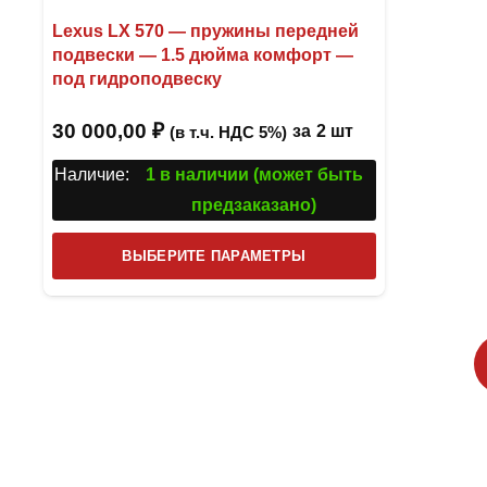
Lexus LX 570 — пружины передней
подвески — 1.5 дюйма комфорт —
под гидроподвеску
30 000,00
₽
за
2 шт
(в т.ч. НДС 5%)
Наличие:
1 в наличии (может быть
предзаказано)
Этот
ВЫБЕРИТЕ ПАРАМЕТРЫ
товар
имеет
несколько
вариаций.
Опции
можно
выбрать