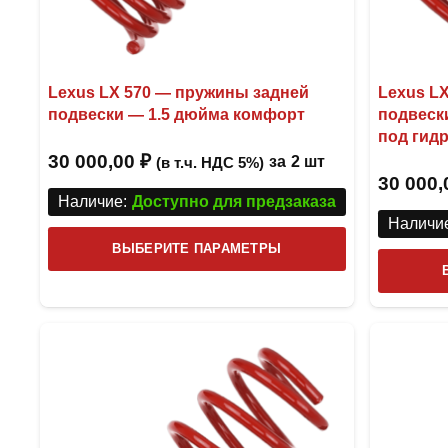
Lexus LX 570 — пружины задней
Lexus L
подвески — 1.5 дюйма комфорт
подвеск
под гид
30 000,00
₽
за
2 шт
(в т.ч. НДС 5%)
30 000
Наличие:
Доступно для предзаказа
Наличие
Этот
ВЫБЕРИТЕ ПАРАМЕТРЫ
товар
имеет
несколько
вариаций.
Опции
можно
выбрать