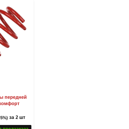
несколько
вариаций.
Опции
можно
выбрать
на
странице
товара.
ны передней
 комфорт
за
2 шт
 5%)
я предзаказа