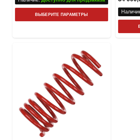
Наличие
Этот
ВЫБЕРИТЕ ПАРАМЕТРЫ
товар
имеет
несколько
вариаций.
Опции
можно
выбрать
на
странице
товара.