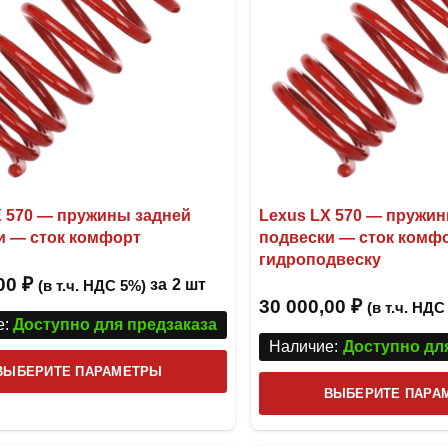
выбрать
на
странице
товара.
X 570 — пружины задней
Lexus LX 570 — пружи
и — сток комфорт
подвески — сток комф
гидроподвеску
,00
₽
за
2 шт
(в т.ч. НДС 5%)
30 000,00
₽
(в т.ч. НДС
:
Доступно для предзаказа
Наличие:
Доступно дл
Этот
ВЫБЕРИТЕ ПАРАМЕТРЫ
товар
ВЫБЕРИТЕ ПАРА
имеет
несколько