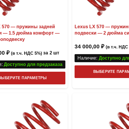
X 570 — пружины задней
Lexus LX 570 — пружи
и — 1.5 дюйма комфорт —
подвески — 2 дюйма с
роподвеску
34 000,00
₽
(в т.ч. НДС
,00
₽
за
2 шт
(в т.ч. НДС 5%)
Наличие:
Доступно дл
:
Доступно для предзаказа
ВЫБЕРИТЕ ПАРА
Этот
ВЫБЕРИТЕ ПАРАМЕТРЫ
товар
имеет
несколько
вариаций.
Опции
можно