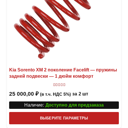
Kia Sorento XM 2 поколение Facelift — пружины
задней подвески — 1 дюйм комфорт
Оценка
5.00
из 5
25 000,00
₽
за
2 шт
(в т.ч. НДС 5%)
Наличие:
Доступно для предзаказа
Этот
ВЫБЕРИТЕ ПАРАМЕТРЫ
това