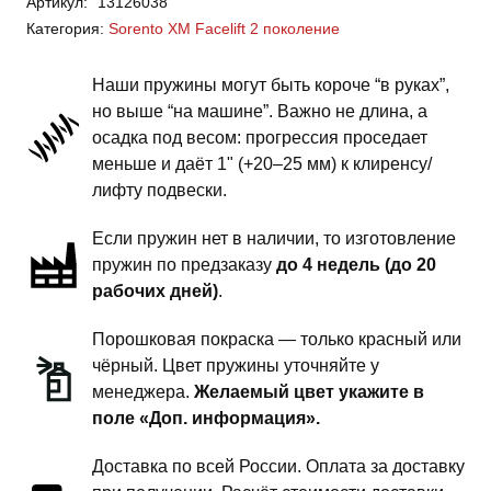
Артикул:
13126038
Sorento
Категория:
Sorento XM Facelift 2 поколение
XM
2
Наши пружины могут быть короче “в руках”,
поколение
но выше “на машине”. Важно не длина, а
Facelift
осадка под весом: прогрессия проседает
-
меньше и даёт 1" (+20–25 мм) к клиренсу/
пружины
лифту подвески.
передней
Если пружин нет в наличии, то изготовление
подвески
пружин по предзаказу
до 4 недель (до 20
-
рабочих дней)
.
1
дюйм
Порошковая покраска — только красный или
комфорт
чёрный. Цвет пружины уточняйте у
менеджера.
Желаемый цвет укажите в
поле «Доп. информация».
Доставка по всей России. Оплата за доставку