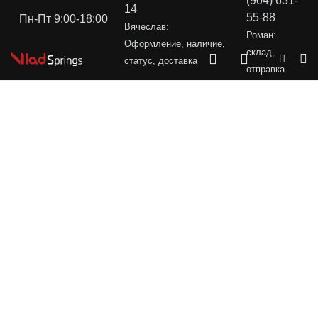
(904) 631-
14
55-88
Пн-Пт 9:00-18:00
Вячеслав:
Роман:
Оформление, наличие,
склад,
статус, доставка
отправка