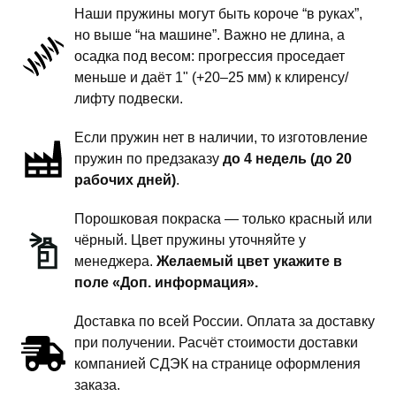
-
Наши пружины могут быть короче “в руках”,
пружины
но выше “на машине”. Важно не длина, а
передней
осадка под весом: прогрессия проседает
подвески
меньше и даёт 1" (+20–25 мм) к клиренсу/
-
лифту подвески.
комфорт
Если пружин нет в наличии, то изготовление
-
пружин по предзаказу
до 4 недель (до 20
под
рабочих дней)
.
амортизаторы
Toyota
Порошковая покраска — только красный или
Land
чёрный. Цвет пружины уточняйте у
Cruiser
менеджера.
Желаемый цвет укажите в
Prado
поле «Доп. информация».
90
Доставка по всей России. Оплата за доставку
при получении. Расчёт стоимости доставки
компанией СДЭК на странице оформления
заказа.