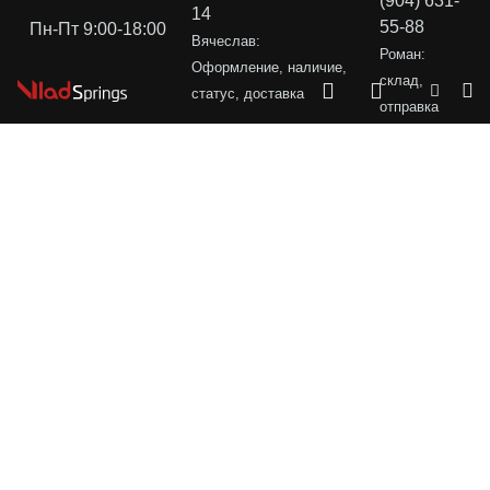
(904) 631-
14
55-88
Пн-Пт 9:00-18:00
Вячеслав:
Роман:
Оформление, наличие,
склад,
статус, доставка
отправка