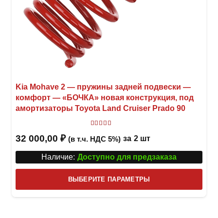
Kia Mohave 2 — пружины задней подвески —
комфорт — «БОЧКА» новая конструкция, под
амортизаторы Toyota Land Cruiser Prado 90
Оценка
4.00
из 5
32 000,00
₽
за
2 шт
(в т.ч. НДС 5%)
Наличие:
Доступно для предзаказа
Этот
ВЫБЕРИТЕ ПАРАМЕТРЫ
това
имее
неск