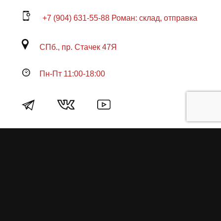
+7 (904) 631-55-88 Роман: склад, отправка
СПб., пр. Стачек 47Я
Пн-Пт 11:00-18:00
Продукция
О пружинах
Замена по гарантии
Гарантийные обязательства
Заказ на изготовление пружин
Рекламация