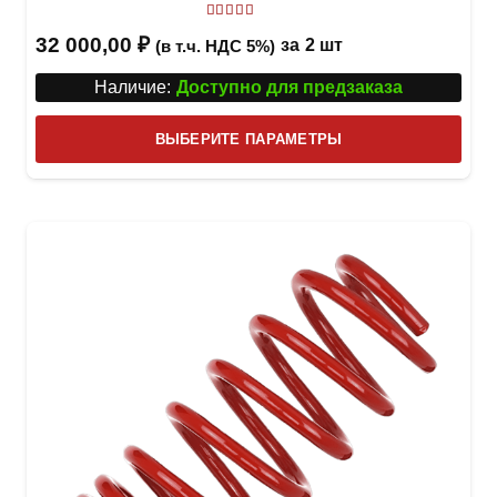
Оценка
5.00
из 5
32 000,00
₽
за
2 шт
(в т.ч. НДС 5%)
Наличие:
Доступно для предзаказа
Этот
ВЫБЕРИТЕ ПАРАМЕТРЫ
това
имее
неск
вари
Опци
можн
выбр
на
стра
товар