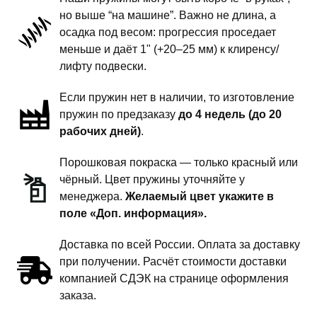
-
но выше “на машине”. Важно не длина, а
пружины
осадка под весом: прогрессия проседает
передней
меньше и даёт 1" (+20–25 мм) к клиренсу/
подвески
лифту подвески.
-
Если пружин нет в наличии, то изготовление
1
пружин по предзаказу
до 4 недель (до 20
дюйм
рабочих дней)
.
комфорт
Порошковая покраска — только красный или
чёрный. Цвет пружины уточняйте у
менеджера.
Желаемый цвет укажите в
поле «Доп. информация».
Доставка по всей России. Оплата за доставку
при получении. Расчёт стоимости доставки
компанией СДЭК на странице оформления
заказа.