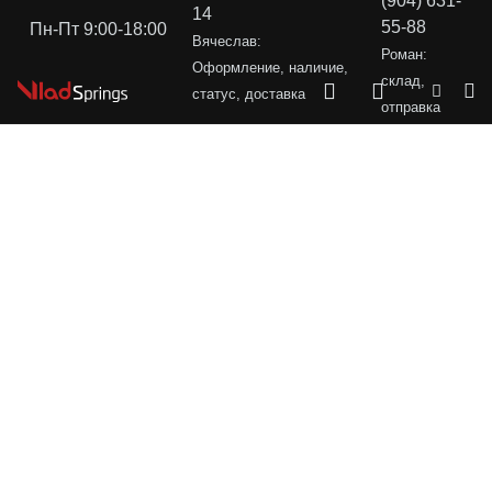
(904) 631-
14
55-88
Пн-Пт 9:00-18:00
Вячеслав:
Роман:
Оформление, наличие,
склад,
статус, доставка
отправка