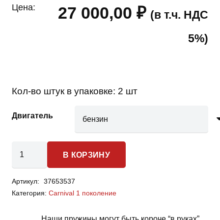
Цена:
27 000,00
₽
(в т.ч. НДС
5%)
Кол-во штук в упаковке:
2 шт
Двигатель
Количество
В КОРЗИНУ
товара
Kia
Артикул:
37653537
Carnival
Категория:
Carnival 1 поколение
1
поколение
Наши пружины могут быть короче “в руках”,