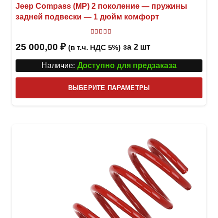
Jeep Compass (MP) 2 поколение — пружины
задней подвески — 1 дюйм комфорт
Оценка
5.00
из 5
25 000,00
₽
за
2 шт
(в т.ч. НДС 5%)
Наличие:
Доступно для предзаказа
Этот
ВЫБЕРИТЕ ПАРАМЕТРЫ
това
имее
неск
вари
Опци
можн
выбр
на
стра
товар