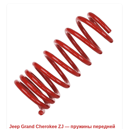
неск
вари
Опци
можн
выбр
на
стра
товар
Jeep Grand Cherokee ZJ — пружины передней