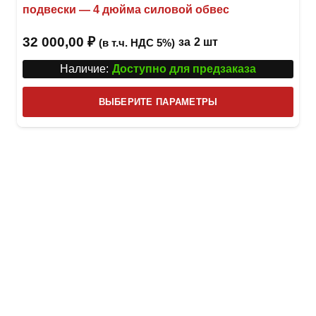
подвески — 4 дюйма силовой обвес
32 000,00
₽
за
2 шт
(в т.ч. НДС 5%)
Наличие:
Доступно для предзаказа
Этот
ВЫБЕРИТЕ ПАРАМЕТРЫ
това
имее
неск
вари
Опци
можн
выбр
на
стра
товар