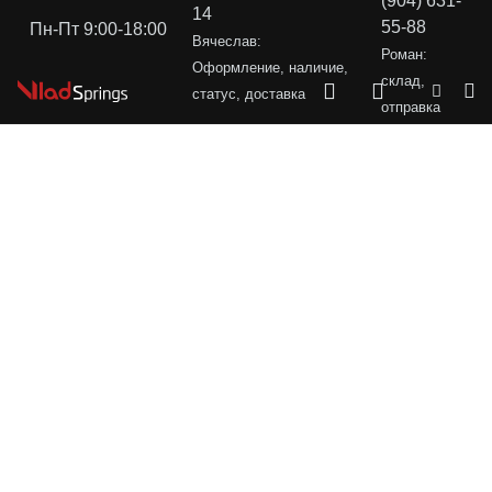
(904) 631-
14
55-88
Пн-Пт 9:00-18:00
Вячеслав:
Роман:
Оформление, наличие,
склад,
статус, доставка
отправка