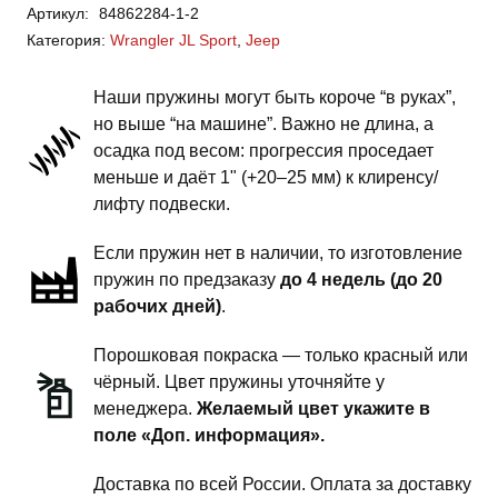
Артикул:
84862284-1-2
Wrangler
Категория:
Wrangler JL Sport
,
Jeep
JL
Sport
Наши пружины могут быть короче “в руках”,
-
но выше “на машине”. Важно не длина, а
пружины
осадка под весом: прогрессия проседает
задней
меньше и даёт 1" (+20–25 мм) к клиренсу/
подвески
лифту подвески.
-
Если пружин нет в наличии, то изготовление
1
пружин по предзаказу
до 4 недель (до 20
дюйм
рабочих дней)
.
комфорт
Порошковая покраска — только красный или
чёрный. Цвет пружины уточняйте у
менеджера.
Желаемый цвет укажите в
поле «Доп. информация».
Доставка по всей России. Оплата за доставку