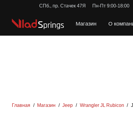
СПб., пр. Стачек 47Я
Пн-Пт 9:00-18:00
Магазин
О компан
Главная
/
Магазин
/
Jeep
/
Wrangler JL Rubicon
/
ПРУЖ