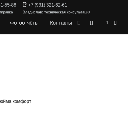
31-55-88
+7 (931) 321-62-61
тправка
Владислав: техническая консультация
Фотоотчёты
Контакты
 дюйма комфорт
СКИ —