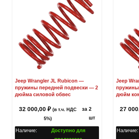
Jeep Wrangler JL Rubicon —
Jeep Wra
пружины передней подвески — 2
пружины 
дюйма силовой обвес
дюйм ко
32 000,00
₽
27 000
за
2
(в т.ч. НДС
шт
5%)
Наличие:
Доступно для
Наличие: