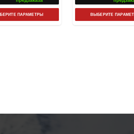
предзаказа
предзак
Этот
БЕРИТЕ ПАРАМЕТРЫ
ВЫБЕРИТЕ ПАРАМЕ
товар
имеет
несколько
вариаций.
Опции
можно
выбрать
на
странице
товара.