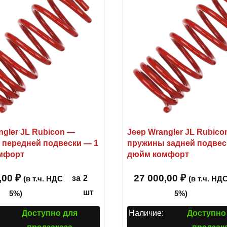
ngler JL Rubicon —
Jeep Wrangler JL Rubico
передней подвески — 1
пружины задней подвес
мфорт
дюйм комфорт
,00
₽
27 000,00
₽
за
2
(в т.ч. НДС
(в т.ч. НД
шт
5%)
5%)
Доступно для
Наличие:
Доступно