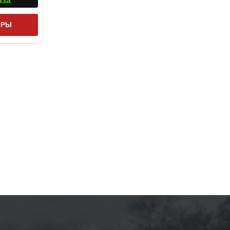
аза
Этот
ТРЫ
товар
имеет
несколько
вариаций.
Опции
можно
выбрать
на
странице
товара.