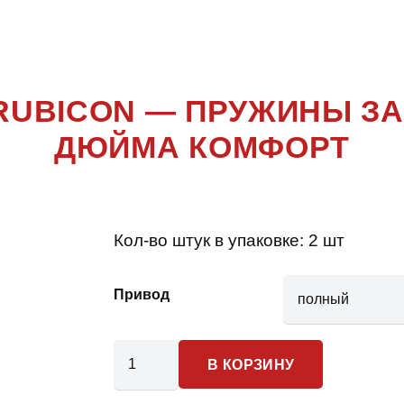
LER JL R
 RUBICON — ПРУЖИНЫ ЗА
ДЮЙМА КОМФОРТ
Кол-во штук в упаковке:
2 шт
Привод
Количество
В КОРЗИНУ
товара
Jeep