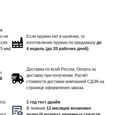
“в
но не
Если пружин нет в наличии, то
ссия
изготовление пружин по предзаказу
до
25 мм)
4 недель (до 20 рабочих дней)
.
Доставка по всей России. Оплата за
ы
доставку при получении. Расчёт
й
стоимости доставки компанией СДЭК на
странице оформления заказа.
та:
1 год тест-драйв
В течение
12 месяцев возможен
ата
полный возврат денежных средств