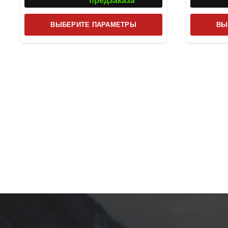
предзаказа
Этот
ВЫБЕРИТЕ ПАРАМЕТРЫ
ВЫ
товар
имеет
несколько
вариаций.
Опции
можно
выбрать
на
странице
товара.