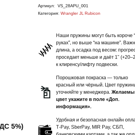
Артикул:
VS_28APU_001
Wrangler
Категория:
Wrangler JL Rubicon
JL
Rubicon
-
Наши пружины могут быть короче 
пружины
руках”, но выше “на машине”. Важ
длина, а осадка под весом: прогре
задней
проседает меньше и даёт 1" (+20–
подвески
к клиренсу/лифту подвески.
-
2
Порошковая покраска — только
дюйма
красный или чёрный. Цвет пружин
уточняйте у менеджера.
Желаемы
комфорт
цвет укажите в поле «Доп.
информация».
Удобная и безопасная онлайн опла
 НДС 5%)
T‑Pay, SberPay, MIR Pay, СБП,
банковскими картами, а так же опл