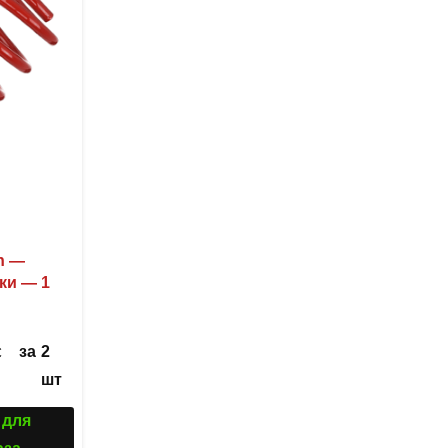
n —
ки — 1
за
2
С
шт
 для