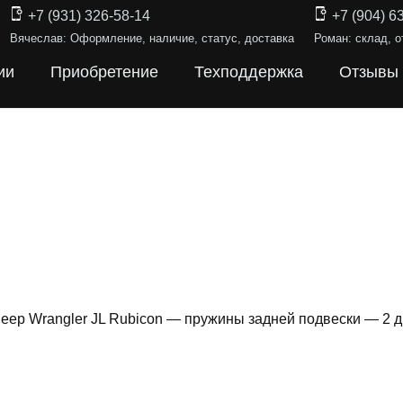
+7 (931) 326-58-14
+7 (904) 6
Вячеслав: Оформление, наличие, статус, доставка
Роман: склад, о
ии
Приобретение
Техподдержка
Отзывы
Jeep Wrangler JL Rubicon — пружины задней подвески — 2
ИНЫ ПОДВЕ