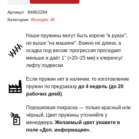
Jeep
Артикул:
84862284
Wrangler
Категория:
Wrangler JK
JK
-
Наши пружины могут быть короче “в руках”,
пружины
но выше “на машине”. Важно не длина, а
задней
осадка под весом: прогрессия проседает
подвески
меньше и даёт 1" (+20–25 мм) к клиренсу/
-
лифту подвески.
2
Если пружин нет в наличии, то изготовление
дюйма
пружин по предзаказу
до 4 недель (до 20
комфорт
рабочих дней)
.
Порошковая покраска — только красный или
чёрный. Цвет пружины уточняйте у
менеджера.
Желаемый цвет укажите в
поле «Доп. информация».