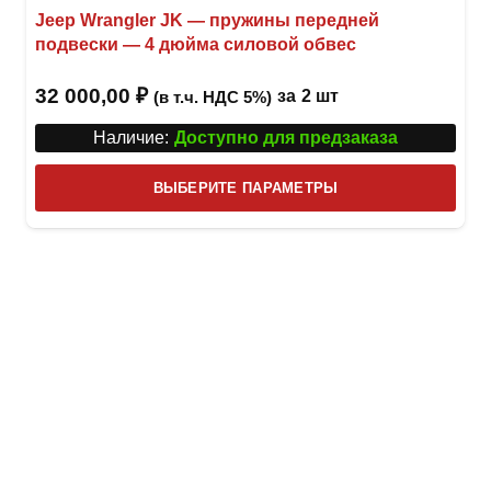
Jeep Wrangler JK — пружины передней
подвески — 4 дюйма силовой обвес
32 000,00
₽
за
2 шт
(в т.ч. НДС 5%)
Наличие:
Доступно для предзаказа
Этот
ВЫБЕРИТЕ ПАРАМЕТРЫ
това
имее
неск
вари
Опци
можн
выбр
на
стра
товар