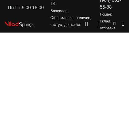
(904) 631-
14
55-88
Пн-Пт 9:00-18:00
Вячеслав:
Роман:
Оформление, наличие,
склад,
статус, доставка
отправка