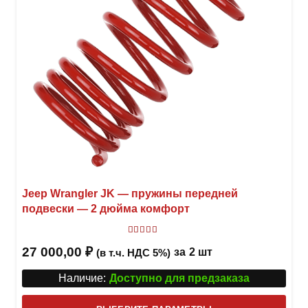
Jeep Wrangler JK — пружины передней
подвески — 2 дюйма комфорт
Оценка
5
из 5
27 000,00
₽
за
2 шт
(в т.ч. НДС 5%)
Наличие:
Доступно для предзаказа
Этот