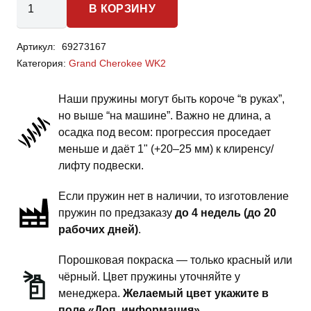
В КОРЗИНУ
товара
Jeep Grand
Артикул:
69273167
Cherokee
Категория:
Grand Cherokee WK2
WK2
-
Наши пружины могут быть короче “в руках”,
пружины
но выше “на машине”. Важно не длина, а
передней
осадка под весом: прогрессия проседает
подвески
меньше и даёт 1" (+20–25 мм) к клиренсу/
-
лифту подвески.
сток
Если пружин нет в наличии, то изготовление
комфорт
пружин по предзаказу
до 4 недель (до 20
рабочих дней)
.
Порошковая покраска — только красный или
чёрный. Цвет пружины уточняйте у
менеджера.
Желаемый цвет укажите в
поле «Доп. информация».