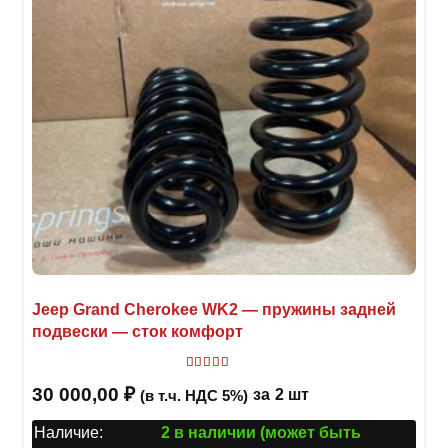
Jeep Grand Cherokee WK2 — пружины задней
подвески — сток комфорт
Оценка
5.00
из 5
30 000,00
₽
за
2 шт
(в т.ч. НДС 5%)
Наличие:
2 в наличии (может быть