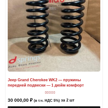
Jeep Grand Cherokee WK2 — пружины
передней подвески — 1 дюйм комфорт
Оценка
5.00
из 5
30 000,00
₽
за
2 шт
(в т.ч. НДС 5%)