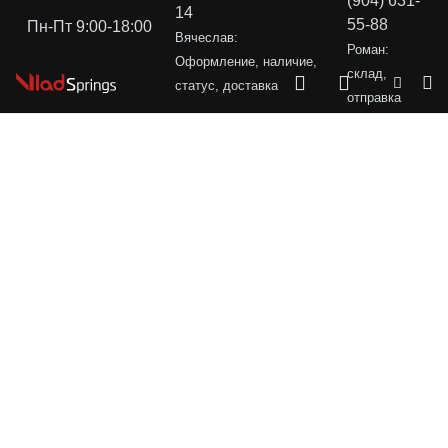
(904) 631-
14
55-88
Пн-Пт 9:00-18:00
Вячеслав:
Роман:
Оформление, наличие,
склад,
статус, доставка
отправка