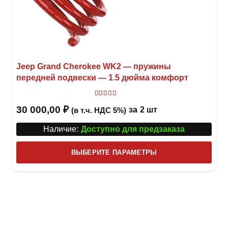
Jeep Grand Cherokee WK2 — пружины
передней подвески — 1.5 дюйма комфорт
Оценка
5
из 5
30 000,00
₽
за
2 шт
(в т.ч. НДС 5%)
Наличие:
Доступно для предзаказа
Этот
ВЫБЕРИТЕ ПАРАМЕТРЫ
това
имее
неск
вари
Опци
можн