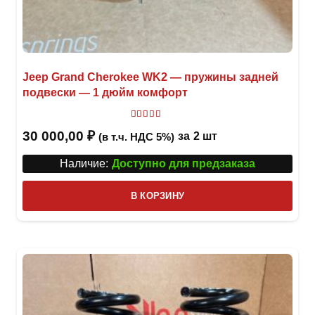
Jeep Grand Cherokee WK2 — пружины задней
подвески — 1 дюйм комфорт
Оценка
4.29
из 5
30 000,00
₽
за
2 шт
(в т.ч. НДС 5%)
Наличие:
Доступно для предзаказа
В КОРЗИНУ