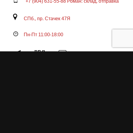
+7 (904) 631-55-88 Роман: склад, отправка
СПб., пр. Стачек 47Я
Пн-Пт 11:00-18:00
Продукция
О пружинах
Замена по гарантии
Гарантийные обязательства
Заказ на изготовление пружин
Рекламация
Блог / Статьи