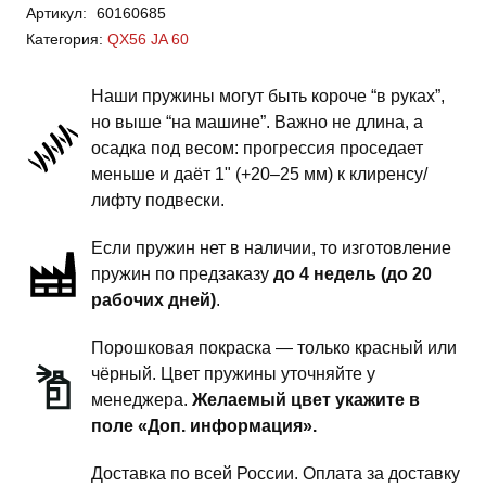
Артикул:
60160685
QX56
Категория:
QX56 JA 60
JA
60
Наши пружины могут быть короче “в руках”,
-
но выше “на машине”. Важно не длина, а
пружины
осадка под весом: прогрессия проседает
передней
меньше и даёт 1" (+20–25 мм) к клиренсу/
подвески
лифту подвески.
-
Если пружин нет в наличии, то изготовление
1.5
пружин по предзаказу
до 4 недель (до 20
дюйма
рабочих дней)
.
силовой
обвес
Порошковая покраска — только красный или
чёрный. Цвет пружины уточняйте у
менеджера.
Желаемый цвет укажите в
поле «Доп. информация».
Доставка по всей России. Оплата за доставку