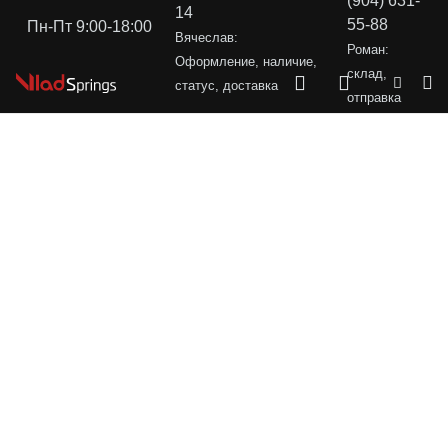
(904) 631-
14
55-88
Пн-Пт 9:00-18:00
Вячеслав:
Роман:
Оформление, наличие,
склад,
статус, доставка
отправка