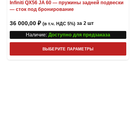
Infiniti QX56 JA 60 — пружины задней подвески
— сток под бронирование
36 000,00
₽
за
2 шт
(в т.ч. НДС 5%)
Наличие:
Доступно для предзаказа
Этот
ВЫБЕРИТЕ ПАРАМЕТРЫ
това
имее
неск
вари
Опци
можн
выбр
на
стра
товар