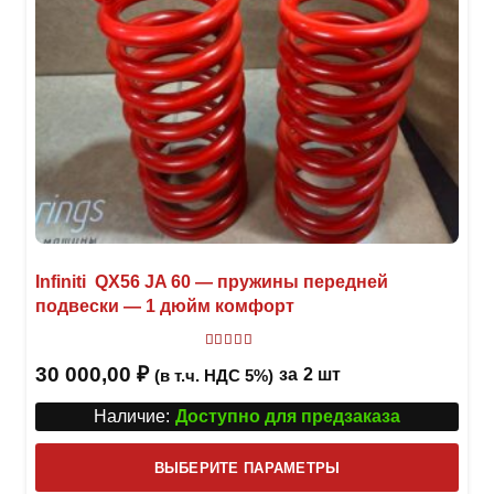
Infiniti QX56 JA 60 — пружины передней
подвески — 1 дюйм комфорт
Оценка
5.00
из 5
30 000,00
₽
за
2 шт
(в т.ч. НДС 5%)
Наличие:
Доступно для предзаказа
Этот
ВЫБЕРИТЕ ПАРАМЕТРЫ
това