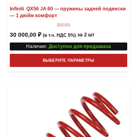
Infiniti QX56 JA 60 — пружины задней подвески
— 1 дюйм комфорт
Оценка
5.00
из 5
30 000,00
₽
за
2 шт
(в т.ч. НДС 5%)
Наличие:
Доступно для предзаказа
Этот
ВЫБЕРИТЕ ПАРАМЕТРЫ
това
имее
неск
вари
Опци
можн
выбр
на
стра
товар