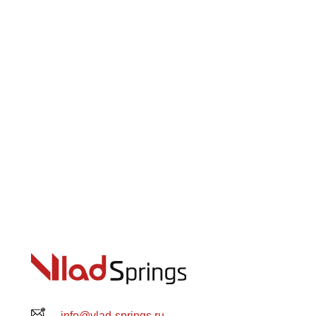
info@vlad-springs.ru