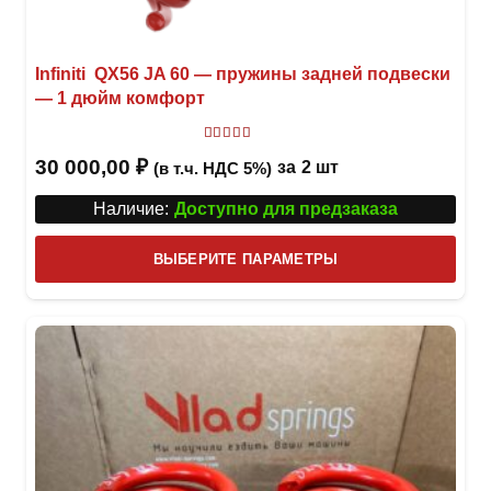
Infiniti QX56 JA 60 — пружины задней подвески
— 1 дюйм комфорт
Оценка
5.00
из 5
30 000,00
₽
за
2 шт
(в т.ч. НДС 5%)
Наличие:
Доступно для предзаказа
Этот
ВЫБЕРИТЕ ПАРАМЕТРЫ
това
имее
неск
вари
Опци
можн
выбр
на