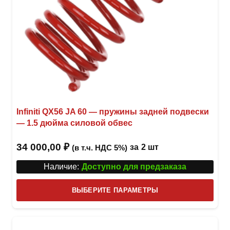
Infiniti QX56 JA 60 — пружины задней подвески
— 1.5 дюйма силовой обвес
34 000,00
₽
за
2 шт
(в т.ч. НДС 5%)
Наличие:
Доступно для предзаказа
Этот
ВЫБЕРИТЕ ПАРАМЕТРЫ
това
имее
неск