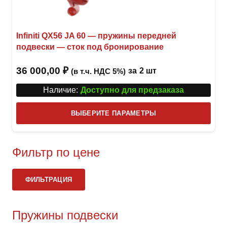
Infiniti QX56 JA 60 — пружины передней
подвески — сток под бронирование
36 000,00
₽
за
2 шт
(в т.ч. НДС 5%)
Наличие:
Доступно для предзаказа
Этот
ВЫБЕРИТЕ ПАРАМЕТРЫ
това
имее
неск
Фильтр по цене
вари
Ми
Ма
Опци
ФИЛЬТРАЦИЯ
це
це
можн
выбр
Пружины подвески
на
стра