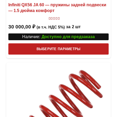
Infiniti QX56 JA 60 — пружины задней подвески
— 1.5 дюйма комфорт
Оценка
5.00
из 5
30 000,00
₽
за
2 шт
(в т.ч. НДС 5%)
Наличие:
Доступно для предзаказа
Этот
ВЫБЕРИТЕ ПАРАМЕТРЫ
това
имее
неск
вари
Опци
можн
выбр
на
стра
товар