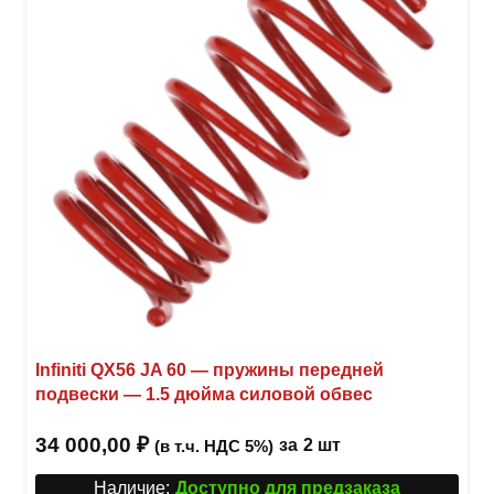
можн
выбр
на
стра
товар
Infiniti QX56 JA 60 — пружины передней
подвески — 1.5 дюйма силовой обвес
34 000,00
₽
за
2 шт
(в т.ч. НДС 5%)
Наличие:
Доступно для предзаказа