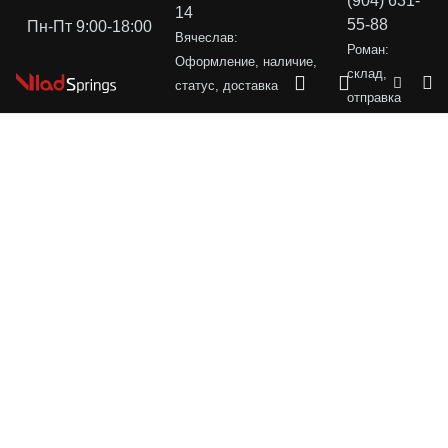
(904) 631-
14
55-88
Пн-Пт 9:00-18:00
Вячеслав:
Роман:
Оформление, наличие,
склад,
статус, доставка
отправка