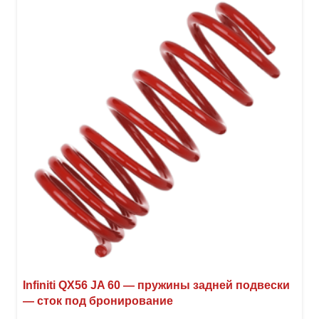
вари
Опци
можн
выбр
на
стра
товар
Infiniti QX56 JA 60 — пружины задней подвески
— сток под бронирование