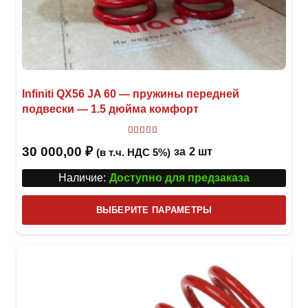
Infiniti QX56 JA 60 — пружины передней
подвески — 1.5 дюйма комфорт
Оценка
5.00
из 5
30 000,00
₽
за
2 шт
(в т.ч. НДС 5%)
Наличие:
Доступно для предзаказа
Этот
ВЫБЕРИТЕ ПАРАМЕТРЫ
това
имее
неск
вари
Опци