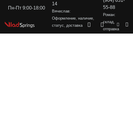
(904) 631-
14
55-88
Пн-Пт 9:00-18:00
Вячеслав:
Роман:
Оформление, наличие,
склад,
статус, доставка
отправка