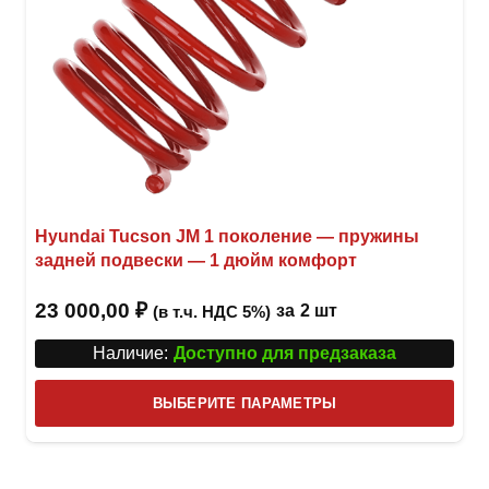
Hyundai Tucson JM 1 поколение — пружины
задней подвески — 1 дюйм комфорт
23 000,00
₽
за
2 шт
(в т.ч. НДС 5%)
Наличие:
Доступно для предзаказа
Этот
ВЫБЕРИТЕ ПАРАМЕТРЫ
това
имее
неск