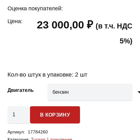
Оценка покупателей:
Цена:
23 000,00
₽
(в т.ч. НДС
5%)
Кол-во штук в упаковке:
2 шт
Двигатель
Количество
В КОРЗИНУ
товара
Hyundai
Артикул:
17784260
Tucson
Категория:
Tucson 1 поколение