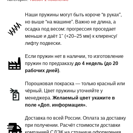
JM
1
Наши пружины могут быть короче “в руках”,
поколение
но выше “на машине”. Важно не длина, а
-
осадка под весом: прогрессия проседает
пружины
меньше и даёт 1" (+20–25 мм) к клиренсу/
передней
лифту подвески.
подвески
Если пружин нет в наличии, то изготовление
-
пружин по предзаказу
до 4 недель (до 20
1
рабочих дней)
.
дюйм
комфорт
Порошковая покраска — только красный или
чёрный. Цвет пружины уточняйте у
менеджера.
Желаемый цвет укажите в
поле «Доп. информация».
Доставка по всей России. Оплата за доставку
при получении. Расчёт стоимости доставки
компанией СДЭК на странице оформления