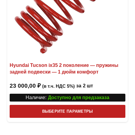
Hyundai Tucson ix35 2 поколение — пружины
задней подвески — 1 дюйм комфорт
23 000,00
₽
за
2 шт
(в т.ч. НДС 5%)
Наличие:
Доступно для предзаказа
Этот
ВЫБЕРИТЕ ПАРАМЕТРЫ
това
имее
неск