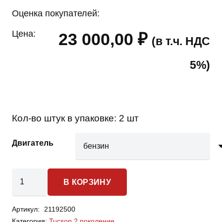
Оценка покупателей:
Цена:
23 000,00
₽
(в т.ч. НДС
5%)
Кол-во штук в упаковке:
2 шт
Двигатель
Количество
В КОРЗИНУ
товара
Hyundai
Артикул:
21192500
Tucson
Категория:
Tucson 2 поколение