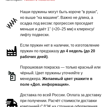
ix35
2
Наши пружины могут быть короче “в руках”,
поколение
но выше “на машине”. Важно не длина, а
-
осадка под весом: прогрессия проседает
пружины
меньше и даёт 1" (+20–25 мм) к клиренсу/
передней
лифту подвески.
подвески
Если пружин нет в наличии, то изготовление
-
пружин по предзаказу
до 4 недель (до 20
1
рабочих дней)
.
дюйм
комфорт
Порошковая покраска — только красный или
чёрный. Цвет пружины уточняйте у
менеджера.
Желаемый цвет укажите в
поле «Доп. информация».
Доставка по всей России. Оплата за доставку
при получении. Расчёт стоимости доставки
компанией СДЭК на странице оформления