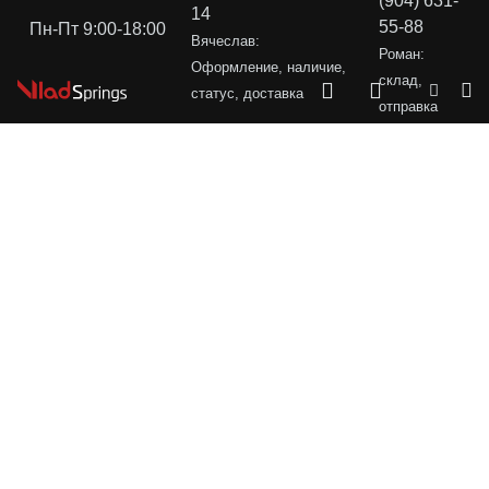
(904) 631-
14
55-88
Пн-Пт 9:00-18:00
Вячеслав:
Роман:
Оформление, наличие,
склад,
статус, доставка
отправка