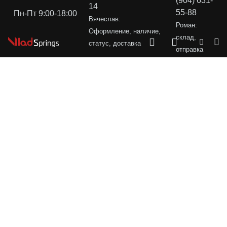
(904) 631-
14
55-88
Пн-Пт 9:00-18:00
Вячеслав:
Роман:
Оформление, наличие,
склад,
статус, доставка
отправка