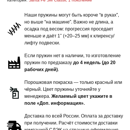
Fe
SM
Наши пружины могут быть короче “в руках”,
1
но выше “на машине”. Важно не длина, а
поколение
осадка под весом: прогрессия проседает
Classic
меньше и даёт 1" (+20–25 мм) к клиренсу/
-
лифту подвески.
пружины
Если пружин нет в наличии, то изготовление
задней
пружин по предзаказу
до 4 недель (до 20
подвески
рабочих дней)
.
-
1.5
Порошковая покраска — только красный или
дюйма
чёрный. Цвет пружины уточняйте у
комфорт
менеджера.
Желаемый цвет укажите в
поле «Доп. информация».
Доставка по всей России. Оплата за доставку
при получении. Расчёт стоимости доставки
компанией СДЭК на странице оформления