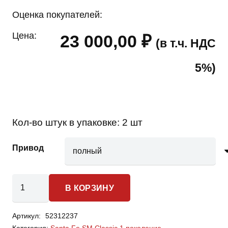
Оценка покупателей:
Цена:
23 000,00
₽
(в т.ч. НДС
5%)
Кол-во штук в упаковке:
2 шт
Привод
Количество
В КОРЗИНУ
товара
Hyundai
Артикул:
52312237
Santa
Категория:
Santa Fe SM Classic 1 поколение