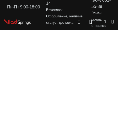
(904) 631-
14
55-88
Пн-Пт 9:00-18:00
Вячеслав:
Роман:
Оформление, наличие,
склад,
статус, доставка
отправка