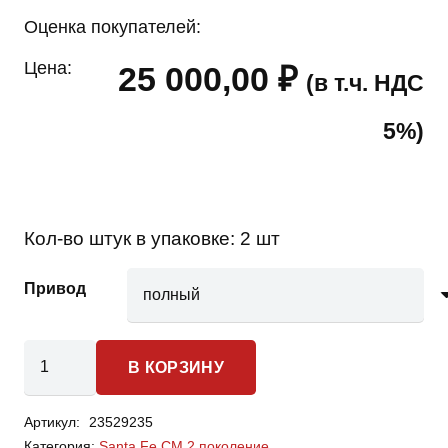
Оценка покупателей:
Цена:
25 000,00
₽
(в т.ч. НДС
5%)
Кол-во штук в упаковке:
2 шт
Привод
Количество
В КОРЗИНУ
товара
Hyundai
Артикул:
23529235
Santa
Категория:
Santa Fe CM 2 поколение