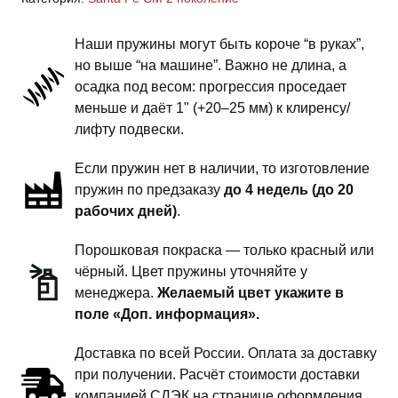
Fe
CM
Наши пружины могут быть короче “в руках”,
2
но выше “на машине”. Важно не длина, а
поколение
осадка под весом: прогрессия проседает
-
меньше и даёт 1" (+20–25 мм) к клиренсу/
пружины
лифту подвески.
задней
Если пружин нет в наличии, то изготовление
подвески
пружин по предзаказу
до 4 недель (до 20
-
рабочих дней)
.
1
дюйм
Порошковая покраска — только красный или
комфорт
чёрный. Цвет пружины уточняйте у
менеджера.
Желаемый цвет укажите в
поле «Доп. информация».
Доставка по всей России. Оплата за доставку
при получении. Расчёт стоимости доставки
компанией СДЭК на странице оформления