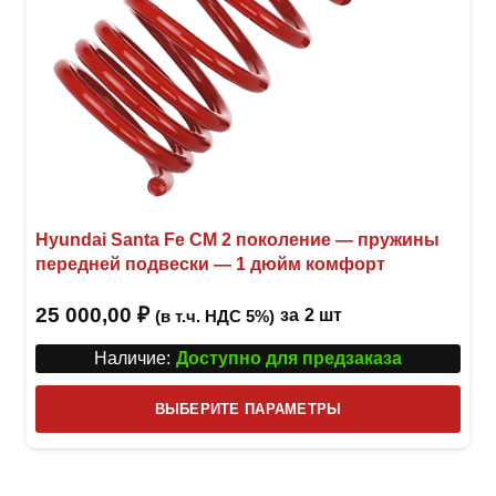
Hyundai Santa Fe CM 2 поколение — пружины
передней подвески — 1 дюйм комфорт
25 000,00
₽
за
2 шт
(в т.ч. НДС 5%)
Наличие:
Доступно для предзаказа
Этот
ВЫБЕРИТЕ ПАРАМЕТРЫ
това
имее
неск