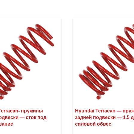
Terracan- пружины
Hyundai Terracan — пр
одвески — сток под
задней подвески — 1.5 
вание
силовой обвес