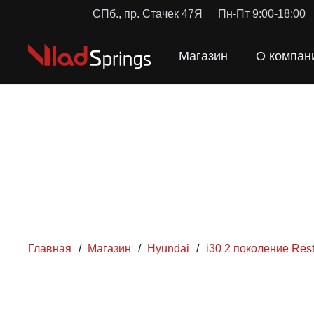
СПб., пр. Стачек 47Я
Пн-Пт 9:00-18:00
Магазин
О компан
Главная
/
Магазин
/
Hyundai
/
i30 2 поколение Rest
ПРУЖИН