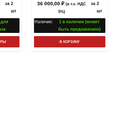
36 000,00
₽
за
2
за
2
С
(в т.ч. НДС
шт
шт
5%)
 для
Наличие:
1 в наличии (может
аза
быть предзаказано)
Этот
ТРЫ
В КОРЗИНУ
товар
имеет
несколько
вариаций.
Опции
можно
выбрать
на
странице
товара.