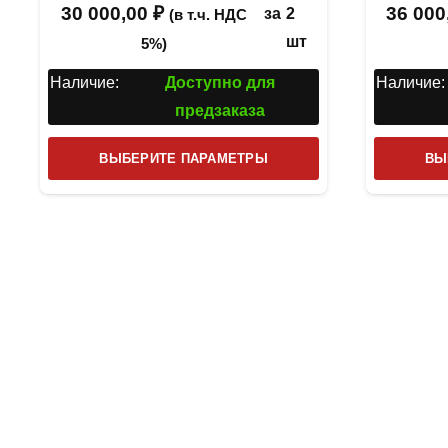
30 000,00
₽
36 000
за
2
(в т.ч. НДС
шт
5%)
Наличие:
Доступно для
Наличие:
предзаказа
Этот
ВЫБЕРИТЕ ПАРАМЕТРЫ
ВЫ
товар
имеет
несколько
вариаций.
Опции
можно
выбрать
на
странице
товара.