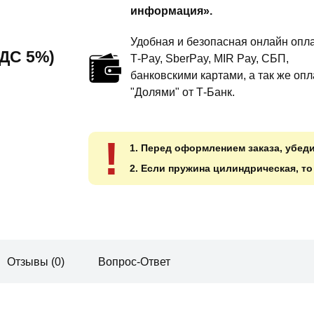
информация».
обвес
Удобная и безопасная онлайн опла
 НДС 5%)
T‑Pay, SberPay, MIR Pay, СБП,
банковскими картами, а так же опл
"Долями" от Т-Банк.
!
1. Перед оформлением заказа, убед
2. Если пружина цилиндрическая, т
Отзывы (0)
Вопрос-Ответ