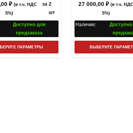
,00
₽
27 000,00
₽
за
2
(в т.ч. НДС
(в т.ч. НД
шт
5%)
5%)
Доступно для
Наличие:
Доступно
предзаказа
предзак
Этот
БЕРИТЕ ПАРАМЕТРЫ
ВЫБЕРИТЕ ПАРАМЕ
товар
имеет
несколько
вариаций.
Опции
можно
выбрать
на
странице
товара.