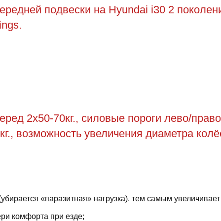
едней подвески на Hyundai i30 2 поколени
ings.
ед 2х50-70кг., силовые пороги лево/право 
 кг., возможность увеличения диаметра колёс
(убирается «паразитная» нагрузка), тем самым увеличивает
ри комфорта при езде;