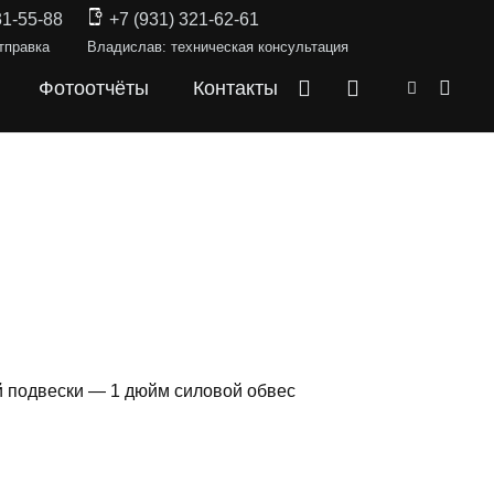
31-55-88
+7 (931) 321-62-61
тправка
Владислав: техническая консультация
Фотоотчёты
Контакты
ей подвески — 1 дюйм силовой обвес
КИ —
I30 2