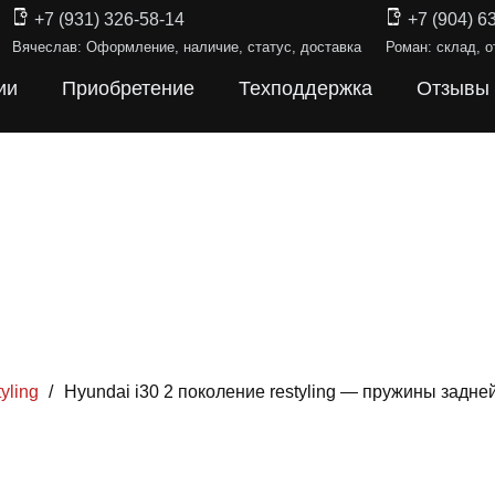
+7 (931) 326-58-14
+7 (904) 6
Вячеслав: Оформление, наличие, статус, доставка
Роман: склад, о
ии
Приобретение
Техподдержка
Отзывы
yling
/
Hyundai i30 2 поколение restyling — пружины задн
Ы ПОДВЕС