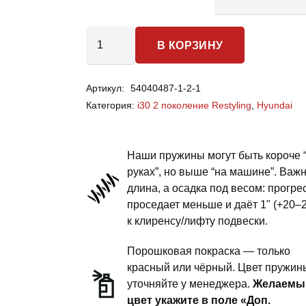
Количество
В КОРЗИНУ
товара
Hyundai
Артикул:
54040487-1-2-1
i30
Категория:
i30 2 поколение Restyling
,
Hyundai
2
поколение
restyling
Наши пружины могут быть короче 
-
руках”, но выше “на машине”. Важ
длина, а осадка под весом: прогре
пружины
проседает меньше и даёт 1" (+20–
задней
к клиренсу/лифту подвески.
подвески
-
Порошковая покраска — только
1
красный или чёрный. Цвет пружин
уточняйте у менеджера.
Желаемы
дюйм
цвет укажите в поле «Доп.
силовой