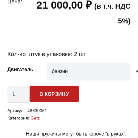
Цена:
21 000,00
₽
(в т.ч. НДС
5%)
Кол-во штук в упаковке:
2 шт
Двигатель
Количество
В КОРЗИНУ
товара
Hyundai
Артикул:
48630061
Getz-
Категория:
Getz
пружины
передней
Наши пружины могут быть короче “в руках”,
подвески