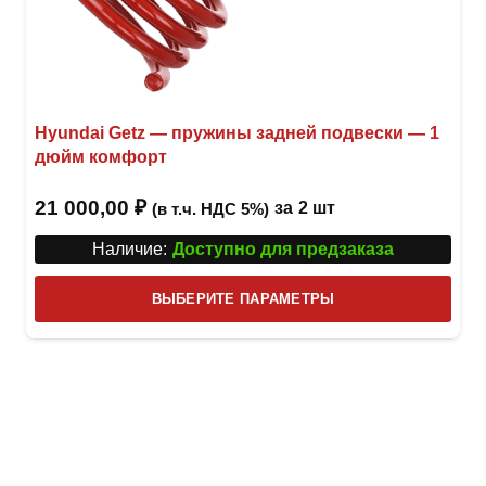
Hyundai Getz — пружины задней подвески — 1
дюйм комфорт
21 000,00
₽
за
2 шт
(в т.ч. НДС 5%)
Наличие:
Доступно для предзаказа
Этот
ВЫБЕРИТЕ ПАРАМЕТРЫ
това
имее
неск
вари
Опци
можн
выбр