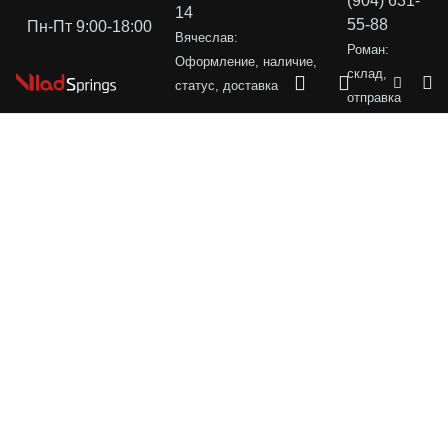
(904) 631-
14
55-88
Пн-Пт 9:00-18:00
Вячеслав:
Роман:
Оформление, наличие,
склад,
статус, доставка
отправка