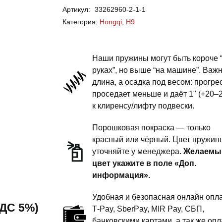
Артикул:
33262960-2-1-1
H9
Категория:
Hongqi
,
H9
-
пружины
задней
Наши пружины могут быть короче 
подвески
руках”, но выше “на машине”. Важ
длина, а осадка под весом: прогре
-
проседает меньше и даёт 1" (+20–
сток
к клиренсу/лифту подвески.
под
бронирование
Порошковая покраска — только
Бр4
красный или чёрный. Цвет пружин
уточняйте у менеджера.
Желаемы
цвет укажите в поле «Доп.
информация».
Удобная и безопасная онлайн опла
 НДС 5%)
T‑Pay, SberPay, MIR Pay, СБП,
банковскими картами, а так же опл