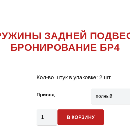
HONGQI
,
H
РУЖИНЫ ЗАДНЕЙ ПОДВЕ
БРОНИРОВАНИЕ БР4
Кол-во штук в упаковке:
2 шт
Привод
Количество
В КОРЗИНУ
товара
Hongqi