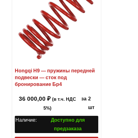
Hongqi H9 — пружины передней
подвески — сток под
бронирование Бр4
36 000,00
₽
за
2
(в т.ч. НДС
шт
5%)
Наличие:
Доступно для
предзаказа