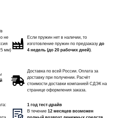
“в
но не
Если пружин нет в наличии, то
ссия
изготовление пружин по предзаказу
до
25 мм)
4 недель (до 20 рабочих дней)
.
Доставка по всей России. Оплата за
ы
доставку при получении. Расчёт
й
стоимости доставки компанией СДЭК на
странице оформления заказа.
та:
1 год тест-драйв
В течение
12 месяцев возможен
ата
полный возврат денежных средств