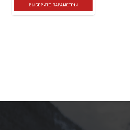
Этот
ВЫБЕРИТЕ ПАРАМЕТРЫ
товар
имеет
несколько
вариаций.
Опции
можно
выбрать
на
странице
товара.