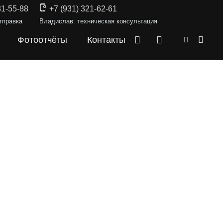
31-55-88
+7 (931) 321-62-61
тправка
Владислав: техническая консультация
Фотоотчёты
Контакты
СКИ —