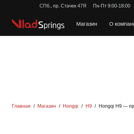
СПб., пр. Стачек 47Я
Пн-Пт 9:00-18:00
Магазин
О компан
Главная
/
Магазин
/
Hongqi
/
H9
/
Hongqi H9 — пр
ПРУЖ