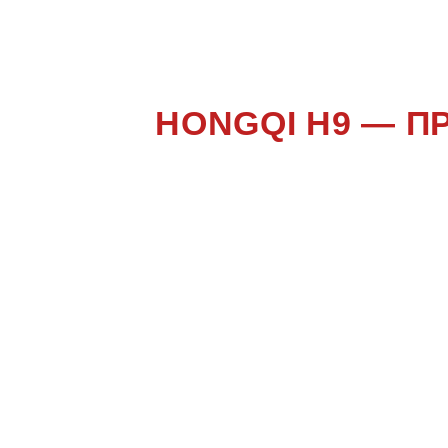
HONGQI H9 — П