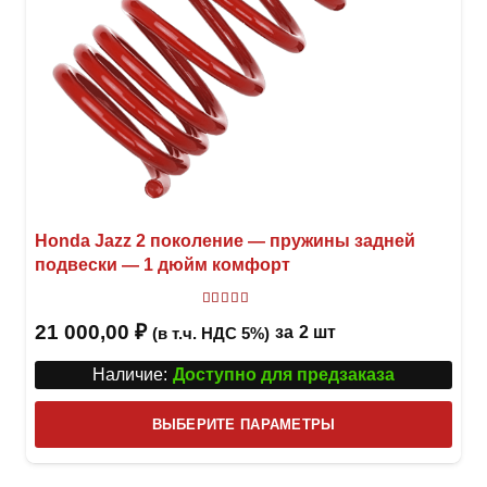
Honda Jazz 2 поколение — пружины задней
подвески — 1 дюйм комфорт
Оценка
5
из 5
21 000,00
₽
за
2 шт
(в т.ч. НДС 5%)
Наличие:
Доступно для предзаказа
Этот
ВЫБЕРИТЕ ПАРАМЕТРЫ
това
имее