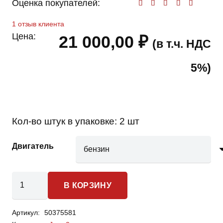
Оценка покупателей:
Оценк
1
отзыв клиента
Цена:
21 000,00
₽
(в т.ч. НДС
5%)
Кол-во штук в упаковке:
2 шт
Двигатель
Количество
В КОРЗИНУ
товара
Honda
Артикул:
50375581
Jazz