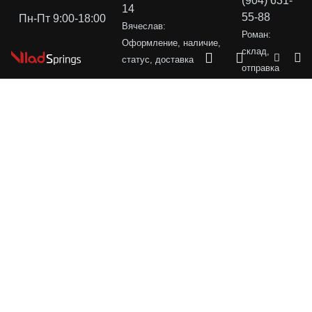
(904) 631-
14
55-88
Пн-Пт 9:00-18:00
Вячеслав:
Роман:
Оформление, наличие,
склад,
статус, доставка
отправка