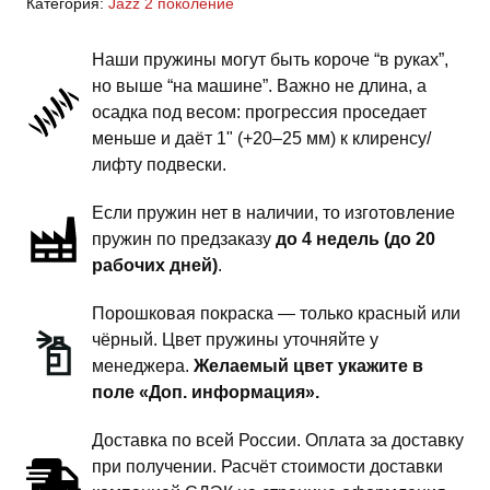
Категория:
Jazz 2 поколение
2
поколение
Наши пружины могут быть короче “в руках”,
-
но выше “на машине”. Важно не длина, а
пружины
осадка под весом: прогрессия проседает
передней
меньше и даёт 1" (+20–25 мм) к клиренсу/
подвески
лифту подвески.
-
Если пружин нет в наличии, то изготовление
1
пружин по предзаказу
до 4 недель (до 20
дюйм
рабочих дней)
.
комфорт
Порошковая покраска — только красный или
чёрный. Цвет пружины уточняйте у
менеджера.
Желаемый цвет укажите в
поле «Доп. информация».
Доставка по всей России. Оплата за доставку
при получении. Расчёт стоимости доставки