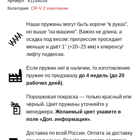
Артикул:
61144035
CR-
Категория:
CR-V 2 поколение
V
2
Наши пружины могут быть короче “в руках”,
поколение
но выше “на машине”. Важно не длина, а
-
осадка под весом: прогрессия проседает
пружины
меньше и даёт 1" (+20–25 мм) к клиренсу/
передней
лифту подвески.
подвески
Если пружин нет в наличии, то изготовление
-
пружин по предзаказу
до 4 недель (до 20
1
рабочих дней)
.
дюйм
комфорт
Порошковая покраска — только красный или
чёрный. Цвет пружины уточняйте у
менеджера.
Желаемый цвет укажите в
поле «Доп. информация».
Доставка по всей России. Оплата за доставку