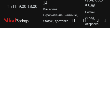
(904) 631-
14
55-88
Пн-Пт 9:00-18:00
Вячеслав:
Роман:
Оформление, наличие,
склад,
статус, доставка
отправка