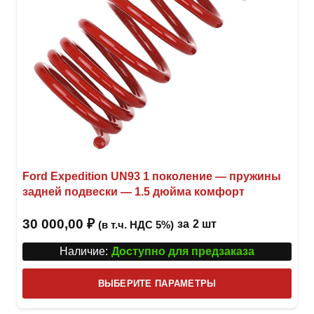
товар
Ford Expedition UN93 1 поколение — пружины
задней подвески — 1.5 дюйма комфорт
30 000,00
₽
за
2 шт
(в т.ч. НДС 5%)
Наличие:
Доступно для предзаказа
Этот
ВЫБЕРИТЕ ПАРАМЕТРЫ
това
имее