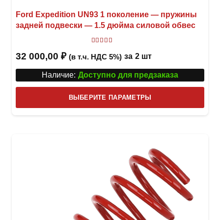
Ford Expedition UN93 1 поколение — пружины
задней подвески — 1.5 дюйма силовой обвес
Оценка
5
из 5
32 000,00
₽
за
2 шт
(в т.ч. НДС 5%)
Наличие:
Доступно для предзаказа
Этот
ВЫБЕРИТЕ ПАРАМЕТРЫ
това
имее
неск
вари
Опци
можн
выбр
на
стра