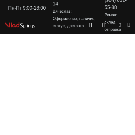
(904) 631-
14
55-88
Пн-Пт 9:00-18:00
Вячеслав:
Роман:
Оформление, наличие,
склад,
статус, доставка
отправка