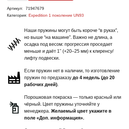
FordExpedition
Артикул:
71947679
UN93
Категория:
Expedition 1 поколение UN93
1
поколение-
Наши пружины могут быть короче “в руках”,
пружины
но выше “на машине”. Важно не длина, а
задней
осадка под весом: прогрессия проседает
подвески
меньше и даёт 1" (+20–25 мм) к клиренсу/
-
лифту подвески.
2
Если пружин нет в наличии, то изготовление
дюйма
пружин по предзаказу
до 4 недель (до 20
комфорт
рабочих дней)
.
Порошковая покраска — только красный или
чёрный. Цвет пружины уточняйте у
менеджера.
Желаемый цвет укажите в
поле «Доп. информация».