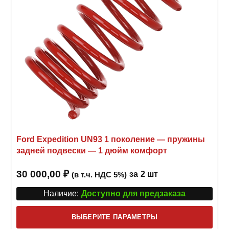
Ford Expedition UN93 1 поколение — пружины
задней подвески — 1 дюйм комфорт
30 000,00
₽
за
2 шт
(в т.ч. НДС 5%)
Наличие:
Доступно для предзаказа
Этот
ВЫБЕРИТЕ ПАРАМЕТРЫ
това