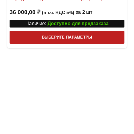
36 000,00
₽
за
2 шт
(в т.ч. НДС 5%)
Наличие:
Доступно для предзаказа
Этот
ВЫБЕРИТЕ ПАРАМЕТРЫ
това
имее
неск
вари
Опци
можн
выбр
на
стра
товар