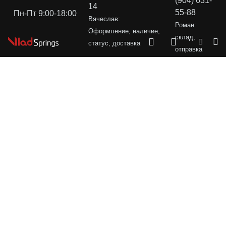
(904) 631-
14
55-88
Пн-Пт 9:00-18:00
Вячеслав:
Роман:
Оформление, наличие,
склад,
статус, доставка
отправка