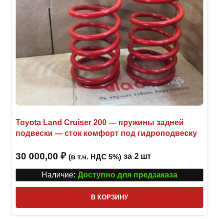
Toyota Land Cruiser 200 — пружины задней
подвески — сток комфорт под гидроподвеску
30 000,00
₽
за
2 шт
(в т.ч. НДС 5%)
Наличие:
Доступно для предзаказа
В КОРЗИНУ