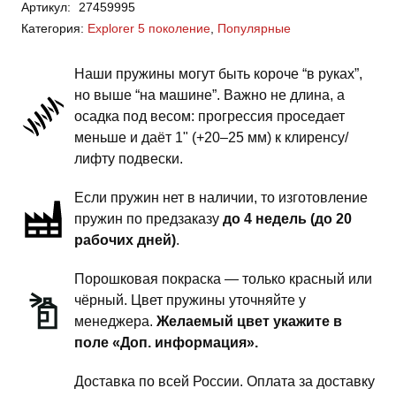
Артикул:
27459995
Explorer
Категория:
Explorer 5 поколение
,
Популярные
5
поколение
Наши пружины могут быть короче “в руках”,
-
но выше “на машине”. Важно не длина, а
пружины
осадка под весом: прогрессия проседает
задней
меньше и даёт 1" (+20–25 мм) к клиренсу/
подвески
лифту подвески.
-
Если пружин нет в наличии, то изготовление
1
пружин по предзаказу
до 4 недель (до 20
дюйм
рабочих дней)
.
комфорт
Порошковая покраска — только красный или
чёрный. Цвет пружины уточняйте у
менеджера.
Желаемый цвет укажите в
поле «Доп. информация».
Доставка по всей России. Оплата за доставку