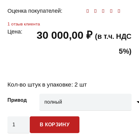
Оценка покупателей:
Оценк
1
отзыв клиента
Цена:
30 000,00
₽
(в т.ч. НДС
5%)
Кол-во штук в упаковке:
2 шт
Привод
Количество
В КОРЗИНУ
товара
Ford