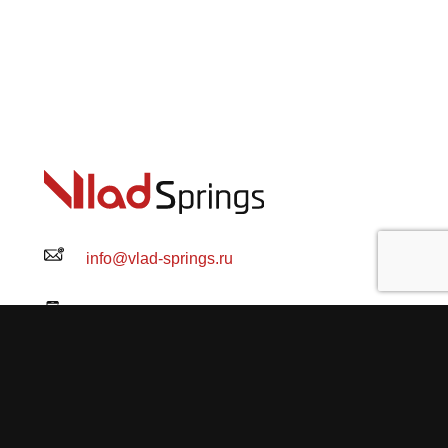
info@vlad-springs.ru
+7 (931) 326-58-14 Вячеслав:
оформление, наличие, статус, доставка
+7 (931) 321-62-61 Владислав:
консультация