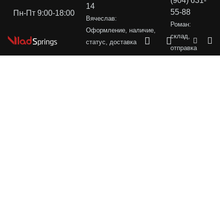
(904) 631-
14
55-88
Пн-Пт 9:00-18:00
Вячеслав:
Роман:
Оформление, наличие,
склад,
статус, доставка
отправка