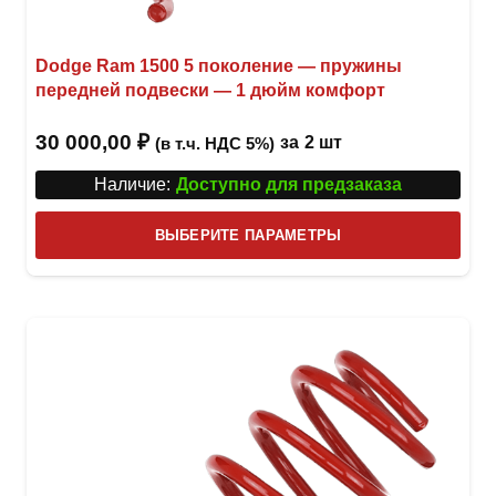
Dodge Ram 1500 5 поколение — пружины
передней подвески — 1 дюйм комфорт
30 000,00
₽
за
2 шт
(в т.ч. НДС 5%)
Наличие:
Доступно для предзаказа
Этот
ВЫБЕРИТЕ ПАРАМЕТРЫ
това
имее
неск
вари
Опци
можн
выбр
на
стра