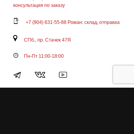
консультация по заказу
+7 (904) 631-55-88 Роман: склад, отправка
СПб., пр. Стачек 47Я
Пн-Пт 11:00-18:00
Продукция
О пружинах
Замена по гарантии
Гарантийные обязательства