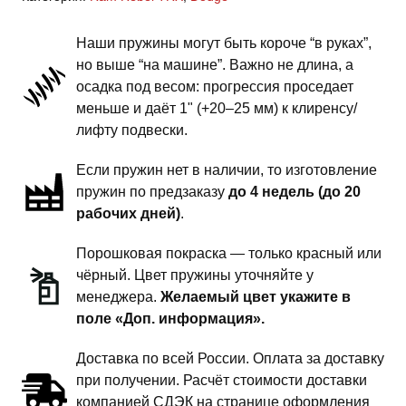
Rebel TRX
-
Наши пружины могут быть короче “в руках”,
пружины
но выше “на машине”. Важно не длина, а
задней
осадка под весом: прогрессия проседает
подвески
меньше и даёт 1" (+20–25 мм) к клиренсу/
-
лифту подвески.
сток
Если пружин нет в наличии, то изготовление
под
пружин по предзаказу
до 4 недель (до 20
бронирование
рабочих дней)
.
Порошковая покраска — только красный или
чёрный. Цвет пружины уточняйте у
менеджера.
Желаемый цвет укажите в
поле «Доп. информация».
Доставка по всей России. Оплата за доставку
при получении. Расчёт стоимости доставки
компанией СДЭК на странице оформления