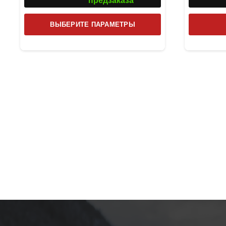
предзаказа
Этот
ВЫБЕРИТЕ ПАРАМЕТРЫ
товар
имеет
несколько
вариаций.
Опции
можно
выбрать
на
странице
товара.