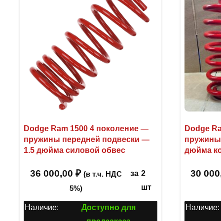
Dodge Ram 1500 4 поколение —
Dodge Ra
пружины передней подвески —
пружины 
1.5 дюйма силовой обвес
дюйма к
36 000,00
₽
30 000
за
2
(в т.ч. НДС
шт
5%)
Наличие:
Доступно для
Наличие: