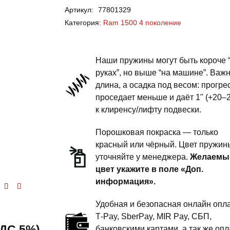
Артикул:
77801329
Ram
Категория:
Ram 1500 4 поколение
1500
4
поколение
Наши пружины могут быть короче 
-
руках”, но выше “на машине”. Важ
длина, а осадка под весом: прогре
пружины
проседает меньше и даёт 1" (+20–
задней
к клиренсу/лифту подвески.
подвески
-
Порошковая покраска — только
3
красный или чёрный. Цвет пружин
уточняйте у менеджера.
Желаемы
дюйма
цвет укажите в поле «Доп.
комфорт
информация».
енка
5.00
из 5
Удобная и безопасная онлайн опла
T‑Pay, SberPay, MIR Pay, СБП,
 НДС 5%)
банковскими картами, а так же опл