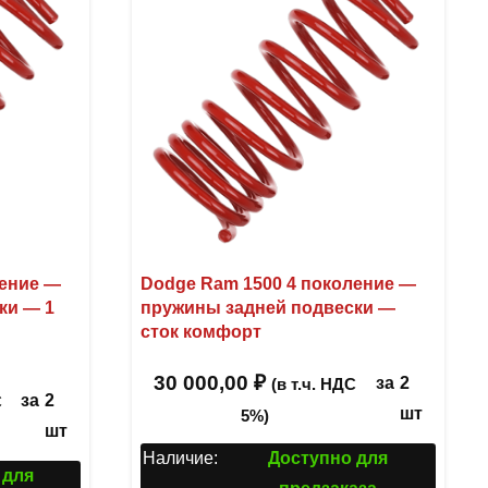
ление —
Dodge Ram 1500 4 поколение —
ки — 1
пружины задней подвески —
сток комфорт
30 000,00
₽
из 5
за
2
(в т.ч. НДС
за
2
С
шт
5%)
шт
Наличие:
Доступно для
 для