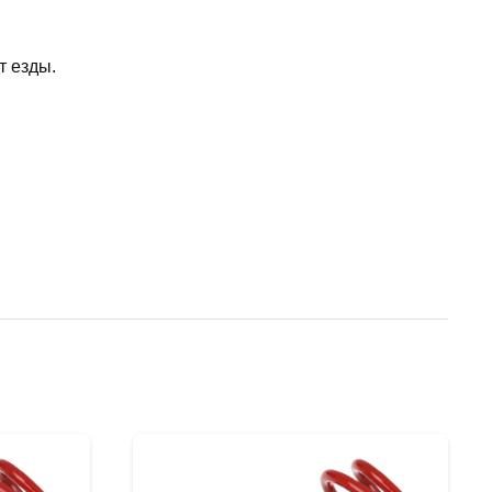
т езды.