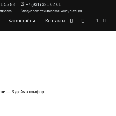
31-55-88
+7 (931) 321-62-61
тправка
Владислав: техническая консультация
Фотоотчёты
Контакты
ски — 3 дюйма комфорт
КИ —
RAM