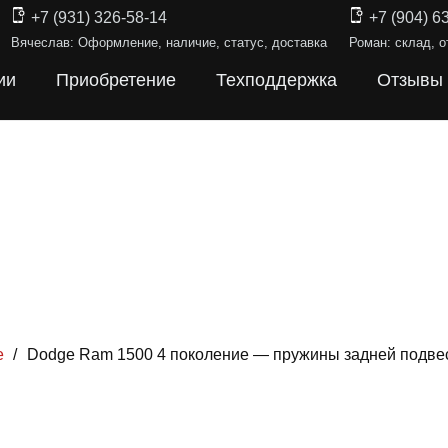
+7 (931) 326-58-14
+7 (904) 6
Вячеслав: Оформление, наличие, статус, доставка
Роман: склад, о
ии
Приобретение
Техподдержка
Отзывы
е
/
Dodge Ram 1500 4 поколение — пружины задней подве
Ы ПОДВЕС