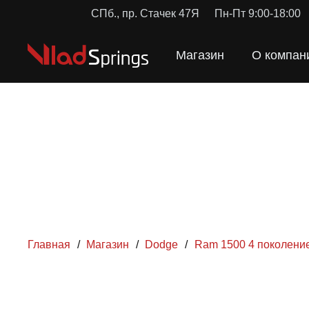
СПб., пр. Стачек 47Я
Пн-Пт 9:00-18:00
Магазин
О компан
Главная
/
Магазин
/
Dodge
/
Ram 1500 4 поколени
ПРУЖИН