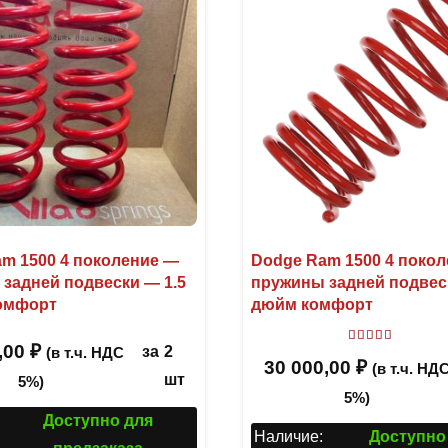
m 1500 4 поколение —
Dodge Ram 1500 4 поко
задней подвески — 1.5
пружины задней подвес
омфорт
дюйм комфорт
,00
₽
Оценка
5.00
за
2
(в т.ч. НДС
30 000,00
₽
(в т.ч. НД
шт
5%)
5%)
Доступно для
Наличие:
Доступно