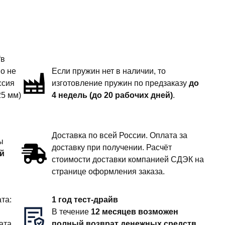
“в
но не
Если пружин нет в наличии, то
ссия
изготовление пружин по предзаказу
до
25 мм)
4 недель (до 20 рабочих дней)
.
Доставка по всей России. Оплата за
ы
доставку при получении. Расчёт
й
стоимости доставки компанией СДЭК на
странице оформления заказа.
та:
1 год тест-драйв
В течение
12 месяцев возможен
ата
полный возврат денежных средств