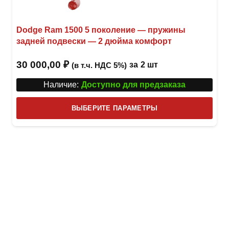
Dodge Ram 1500 5 поколение — пружины
задней подвески — 2 дюйма комфорт
30 000,00
₽
за
2 шт
(в т.ч. НДС 5%)
Наличие:
Доступно для предзаказа
Этот
ВЫБЕРИТЕ ПАРАМЕТРЫ
това
имее
неск
вари
Опци
можн
выбр
на
стра