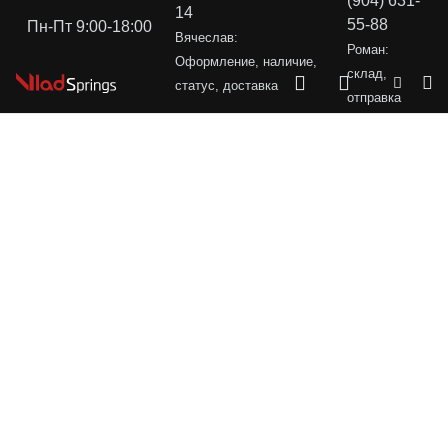
(904) 631-
14
55-88
Пн-Пт 9:00-18:00
Вячеслав:
Роман:
Оформление, наличие,
склад,
статус, доставка
отправка