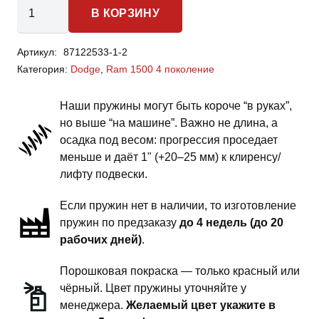
Количество
В КОРЗИНУ
товара
Dodge
Артикул:
87122533-1-2
Ram
Категория:
Dodge
,
Ram 1500 4 поколение
1500
4
Наши пружины могут быть короче “в руках”,
поколение
но выше “на машине”. Важно не длина, а
-
осадка под весом: прогрессия проседает
пружины
меньше и даёт 1" (+20–25 мм) к клиренсу/
передней
лифту подвески.
подвески
Если пружин нет в наличии, то изготовление
-
пружин по предзаказу
до 4 недель (до 20
1.5
рабочих дней)
.
дюйма
силовой
Порошковая покраска — только красный или
обвес
чёрный. Цвет пружины уточняйте у
менеджера.
Желаемый цвет укажите в