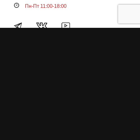
Пн-Пт 11:00-18:00
Продукция
О пружинах
Замена по гарантии
Гарантийные обязательства
Заказ на изготовление пружин
Рекламация
Блог / Статьи
Фотоотчёты
Видео