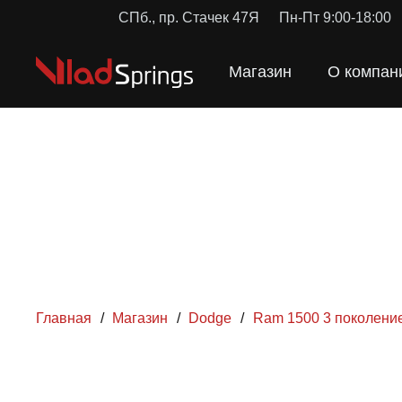
СПб., пр. Стачек 47Я
Пн-Пт 9:00-18:00
Магазин
О компан
Главная
/
Магазин
/
Dodge
/
Ram 1500 3 поколени
ПРУЖИН