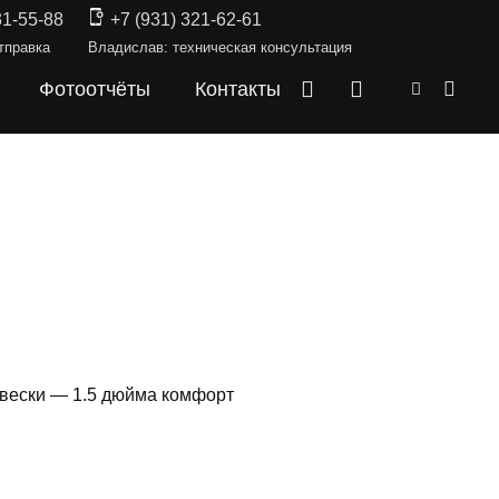
31-55-88
+7 (931) 321-62-61
тправка
Владислав: техническая консультация
Фотоотчёты
Контакты
вески — 1.5 дюйма комфорт
КИ —
RAM