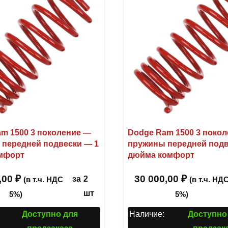
m 1500 3 поколение —
Dodge Ram 1500 3 поко
передней подвески — 1
пружины передней подв
мфорт
дюйма комфорт
,00
₽
30 000,00
₽
за
2
(в т.ч. НДС
(в т.ч. НД
шт
5%)
5%)
Доступно для
Наличие:
Доступно