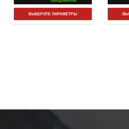
предзаказа
Этот
ВЫБЕРИТЕ ПАРАМЕТРЫ
ВЫ
товар
имеет
несколько
вариаций.
Опции
можно
выбрать
на
странице
товара.