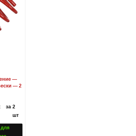
ление —
ески — 2
за
2
С
шт
 для