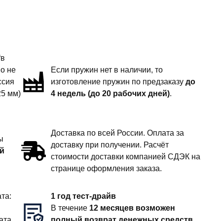
“в
но не
Если пружин нет в наличии, то
ссия
изготовление пружин по предзаказу
до
25 мм)
4 недель (до 20 рабочих дней)
.
Доставка по всей России. Оплата за
ы
доставку при получении. Расчёт
й
стоимости доставки компанией СДЭК на
странице оформления заказа.
та:
1 год тест-драйв
В течение
12 месяцев возможен
ата
полный возврат денежных средств