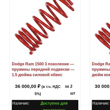
Dodge Ram 1500 3 поколение —
Dodge Ra
пружины передней подвески —
пружины 
1.5 дюйма силовой обвес
дюйм ко
36 000,00
₽
30 000
за
2
(в т.ч. НДС
шт
5%)
Наличие:
Доступно для
Наличие: