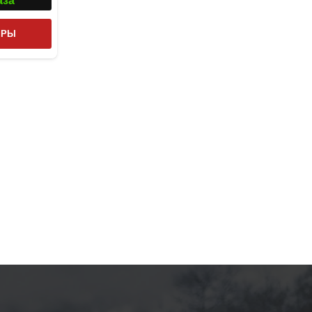
аза
Этот
ТРЫ
товар
имеет
несколько
вариаций.
Опции
можно
выбрать
на
странице
товара.