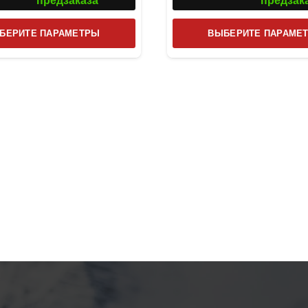
предзаказа
предзак
Этот
БЕРИТЕ ПАРАМЕТРЫ
ВЫБЕРИТЕ ПАРАМЕ
товар
имеет
несколько
вариаций.
Опции
можно
выбрать
на
странице
товара.