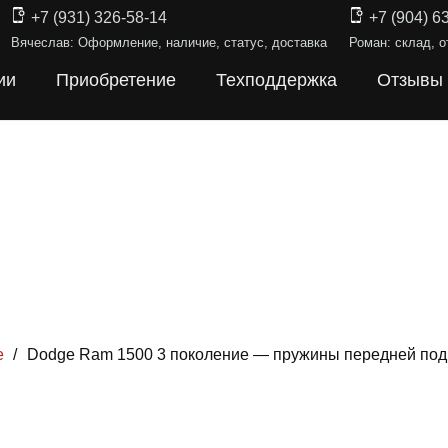
+7 (931) 326-58-14
+7 (904) 6
Вячеслав: Оформление, наличие, статус, доставка
Роман: склад, о
ии
Приобретение
Техподдержка
Отзывы
е
/
Dodge Ram 1500 3 поколение — пружины передней под
Ы ПОДВЕС