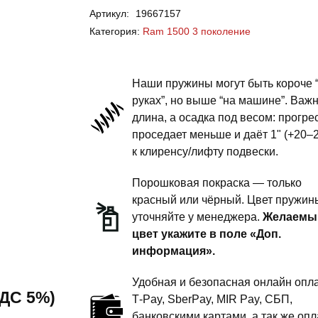
Артикул:
19667157
Ram
Категория:
Ram 1500 3 поколение
1500
3
поколение
Наши пружины могут быть короче 
-
руках”, но выше “на машине”. Важ
длина, а осадка под весом: прогре
пружины
проседает меньше и даёт 1" (+20–
передней
к клиренсу/лифту подвески.
подвески
-
Порошковая покраска — только
1.5
красный или чёрный. Цвет пружин
уточняйте у менеджера.
Желаемы
дюйма
цвет укажите в поле «Доп.
комфорт
информация».
Удобная и безопасная онлайн опла
 НДС 5%)
T‑Pay, SberPay, MIR Pay, СБП,
банковскими картами, а так же опл